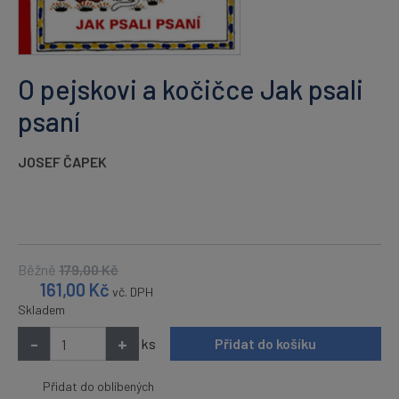
O pejskovi a kočičce Jak psali
psaní
JOSEF ČAPEK
Běžně
179,00
Kč
161,00
Kč
vč. DPH
Skladem
-
+
ks
Přidat do košíku
Přidat do oblíbených