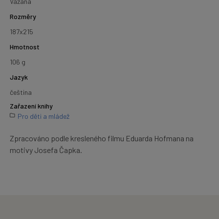
Vázaná
Rozměry
187x215
Hmotnost
106 g
Jazyk
čeština
Zařazení knihy
Pro děti a mládež
Zpracováno podle kresleného filmu Eduarda Hofmana na
motivy Josefa Čapka.