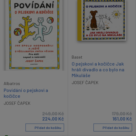
Baset
O pejskovi a kočičce Jak
hráli divadlo a co bylo na
Mikuláše
JOSEF ČAPEK
Albatros
Povídání o pejskovi a
kočičce
JOSEF ČAPEK
249,00
Kč
179,00
Kč
224,00
Kč
161,00
Kč
Přidat do košíku
Přidat do košíku