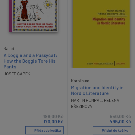
Baset
A Doggie and a Pussycat:
How the Doggie Tore His
Pants
JOSEF ČAPEK
Karolinum
Migration and Identity in
Nordic Literature
MARTIN HUMPÁL
,
HELENA
BŘEZINOVÁ
189,00
Kč
550,00
Kč
170,00
Kč
495,00
Kč
Přidat do košíku
Přidat do košíku