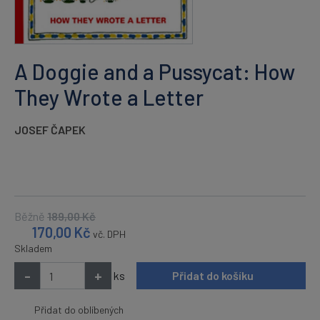
A Doggie and a Pussycat: How
They Wrote a Letter
JOSEF ČAPEK
Běžně
189,00
Kč
170,00
Kč
vč. DPH
Skladem
-
+
ks
Přidat do košíku
Přidat do oblíbených