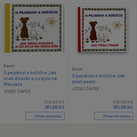
Baset
Baset
O pejskovi a kočičce Jak
O pejskovi a kočičce Jak
hráli divadlo a co bylo na
psali psaní
Mikuláše
JOSEF ČAPEK
JOSEF ČAPEK
179,00
Kč
179,00
Kč
161,00
Kč
161,00
Kč
Přidat do košíku
Přidat do košíku