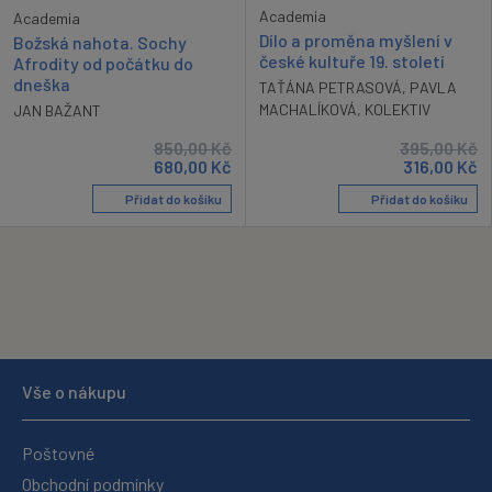
Academia
Academia
Dílo a proměna myšlení v
Božská nahota. Sochy
české kultuře 19. století
Afrodity od počátku do
dneška
TAŤÁNA PETRASOVÁ
,
PAVLA
MACHALÍKOVÁ
,
KOLEKTIV
JAN BAŽANT
850,00
Kč
395,00
Kč
680,00
Kč
316,00
Kč
Přidat do košíku
Přidat do košíku
Vše o nákupu
Poštovné
Obchodní podmínky