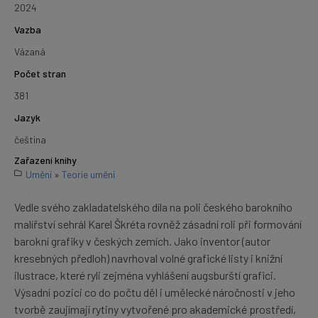
2024
Vazba
Vázaná
Počet stran
381
Jazyk
čeština
Zařazení knihy
Umění
»
Teorie umění
Vedle svého zakladatelského díla na poli českého barokního
malířství sehrál Karel Škréta rovněž zásadní roli při formování
barokní grafiky v českých zemích. Jako inventor (autor
kresebných předloh) navrhoval volné grafické listy i knižní
ilustrace, které ryli zejména vyhlášení augsburští grafici.
Výsadní pozici co do počtu děl i umělecké náročnosti v jeho
tvorbě zaujímají rytiny vytvořené pro akademické prostředí,