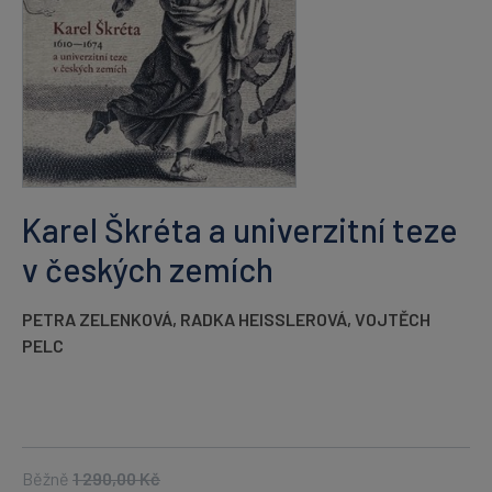
Karel Škréta a univerzitní teze
v českých zemích
PETRA ZELENKOVÁ
,
RADKA HEISSLEROVÁ
,
VOJTĚCH
PELC
Běžně
1 290,00
Kč