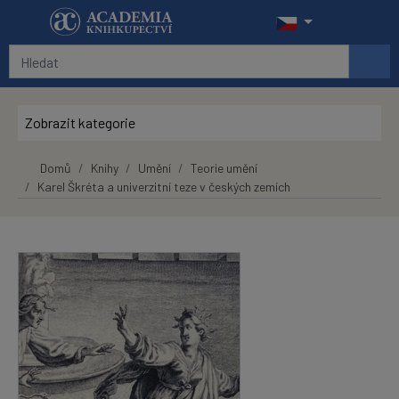
Přeskočit na hlavní obsah
Zobrazit kategorie
Domů
Knihy
Umění
Teorie umění
Karel Škréta a univerzitní teze v českých zemích