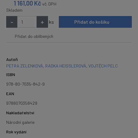
1 161,00
Kč
vč. DPH
Skladem
-
+
ks
Přidat do košíku
Přidat do oblíbených
Autoři
PETRA ZELENKOVÁ
,
RADKA HEISSLEROVÁ
,
VOJTĚCH PELC
ISBN
978-80-7035-842-9
EAN
9788070358429
Nakladatelství
Národní galerie
Rok vydání