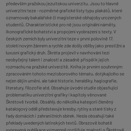
především pražskou jezuitskou univerzitu. Jsou to hlavně
univerzitní teze - rozměrné grafické listy typu plakátů, které
oznamovaly bakalářské či magisterské obhajoby urozených
studentů. Charakteristické pro ně jsou originální náměty,
ikonografické bohatství a propojení vyobrazení s texty. V
českých zemích byly univerzitní teze v první polovině 17.
století novým žánrem a rychle zde došly obliby jako prestižní a
luxusní grafický druh. Škréta projevil v navrhování tezí
neobyčejný talent i znalosti a zásadně přispěl k jejich
rozmachu na pražské univerzitě. Kniha je prvním souhrnným
zpracováním tohoto mezioborového tématu, dotýkajícího se
nejen dějin umění, ale také historie, heraldiky, hagiografie,
literatury, filozofie atd. Obsahuje úvodní studie objasňující
problematiku univerzitní grafiky i kapitoly věnované
Škrétově tvorbě. Obsáhlý, do několika kategorií členěný
katalogový oddíl představuje kresby, rytiny a staré tisky z
řady domácích i zahraničních sbírek. Hesla obsahují také
překlady uvedených latinských textů. Obrazově bohatě
vypravená publikace významně rozšiřuje znalosti o Škrétově