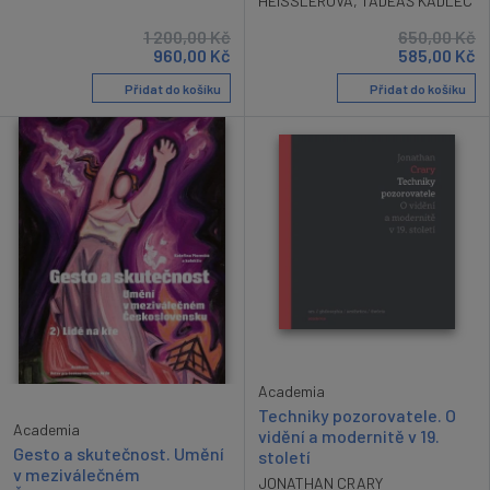
HEISSLEROVÁ
,
TADEÁŠ KADLEC
1 200,00
Kč
650,00
Kč
960,00
Kč
585,00
Kč
Přidat do košíku
Přidat do košíku
Academia
Techniky pozorovatele. O
Academia
vidění a modernitě v 19.
Gesto a skutečnost. Umění
století
v meziválečném
JONATHAN CRARY