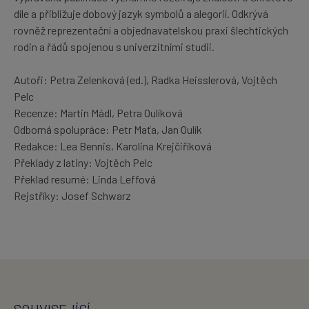
díle a přibližuje dobový jazyk symbolů a alegorií. Odkrývá
rovněž reprezentační a objednavatelskou praxi šlechtických
rodin a řádů spojenou s univerzitními studii.
Autoři: Petra Zelenková (ed.), Radka Heisslerová, Vojtěch
Pelc
Recenze: Martin Mádl, Petra Oulíková
Odborná spolupráce: Petr Maťa, Jan Oulík
Redakce: Lea Bennis, Karolina Krejčiříková
Překlady z latiny: Vojtěch Pelc
Překlad resumé: Linda Leffová
Rejstříky: Josef Schwarz
SOUVISEJÍCÍ