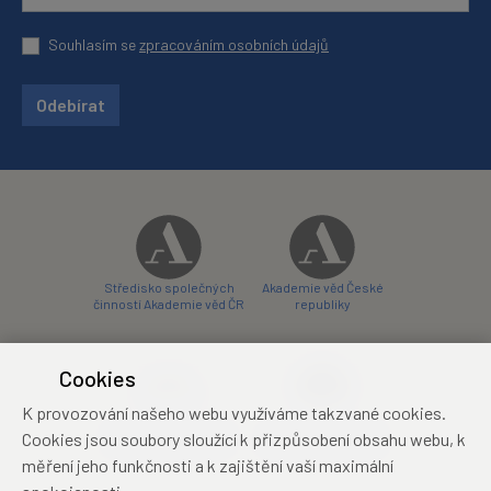
Souhlasím se
zpracováním osobních údajů
Odebírat
Středisko společných
Akademie věd České
činností Akademie věd ČR
republiky
Cookies
K provozování našeho webu využíváme takzvané cookies.
Zámecký hotel Liblice
Zámecký hotel Třešť
Cookies jsou soubory sloužící k přizpůsobení obsahu webu, k
konferenční centrum
konferenční centrum
měření jeho funkčnosti a k zajištění vaší maximální