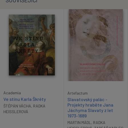
Academia
Artefactum
Ve stínu Karla Škréty
Slavatovský palác -
Projekty hraběte Jana
ŠTĚPÁN VÁCHA
,
RADKA
Jáchyma Slavaty z let
HEISSLEROVÁ
1973-1689
MARTIN MÁDL
,
RADKA