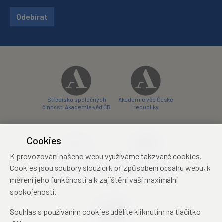
Odebírat
Středisko společných
Akademie věd České
činností Akademie věd ČR
republiky
Cookies
K provozování našeho webu využíváme takzvané cookies.
Zámecký hotel Liblice
Zámecký hotel Třešť
Cookies jsou soubory sloužící k přizpůsobení obsahu webu, k
konferenční centrum
konferenční centrum
měření jeho funkčnosti a k zajištění vaší maximální
spokojenosti.
Souhlas s používáním cookies udělíte kliknutím na tlačítko