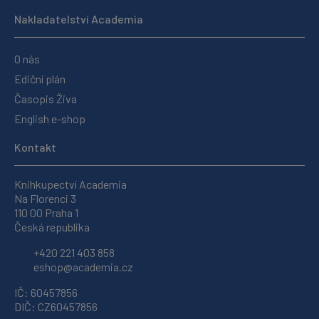
Nakladatelství Academia
O nás
Ediční plán
Časopis Živa
English e-shop
Kontakt
Knihkupectví Academia
Na Florenci 3
110 00 Praha 1
Česká republika
+420 221 403 858
eshop@academia.cz
IČ: 60457856
DIČ: CZ60457856