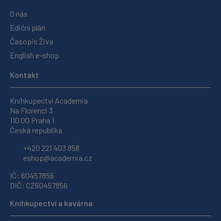
O nás
Ediční plán
Časopis Živa
English e-shop
Kontakt
Knihkupectví Academia
Na Florenci 3
110 00 Praha 1
Česká republika
+420 221 403 858
eshop@academia.cz
IČ: 60457856
DIČ: CZ60457856
Knihkupectví a kavárna