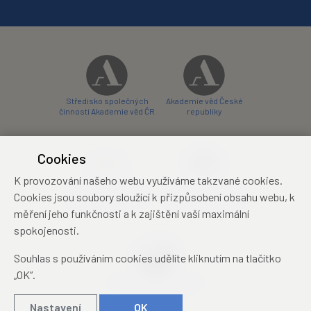
Středisko společných
Akademie věd České
činností Akademie věd ČR
republiky
Cookies
K provozování našeho webu využíváme takzvané cookies.
Zámecký hotel Liblice
Zámecký hotel Třešť
Cookies jsou soubory sloužící k přizpůsobení obsahu webu, k
konferenční centrum
konferenční centrum
měření jeho funkčnosti a k zajištění vaší maximální
spokojenosti.
Souhlas s používáním cookies udělíte kliknutím na tlačítko
„OK“.
Mezinárodní identifikační
průkaz studenta
Nastavení
OK