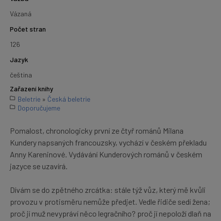
Vázaná
Počet stran
126
Jazyk
čeština
Zařazení knihy
Beletrie
»
Česká beletrie
Doporučujeme
Pomalost, chronologicky první ze čtyř románů Milana
Kundery napsaných francouzsky, vychází v českém překladu
Anny Kareninové. Vydávání Kunderových románů v českém
jazyce se uzavírá.
Dívám se do zpětného zrcátka: stále týž vůz, který mě kvůli
provozu v protisměru nemůže předjet. Vedle řidiče sedí žena;
proč jí muž nevypráví něco legračního? proč jí nepoloží dlaň na