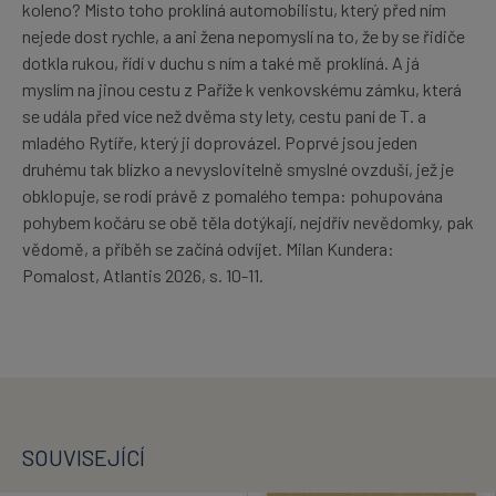
koleno? Místo toho proklíná automobilistu, který před ním
nejede dost rychle, a ani žena nepomyslí na to, že by se řidiče
dotkla rukou, řídí v duchu s ním a také mě proklíná. A já
myslím na jinou cestu z Paříže k venkovskému zámku, která
se udála před více než dvěma sty lety, cestu paní de T. a
mladého Rytíře, který ji doprovázel. Poprvé jsou jeden
druhému tak blízko a nevyslovitelně smyslné ovzduší, jež je
obklopuje, se rodí právě z pomalého tempa: pohupována
pohybem kočáru se obě těla dotýkají, nejdřív nevědomky, pak
vědomě, a příběh se začíná odvíjet. Milan Kundera:
Pomalost, Atlantis 2026, s. 10-11.
SOUVISEJÍCÍ