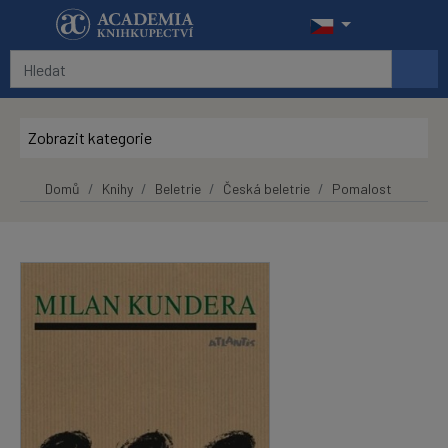
Přeskočit na hlavní obsah
Zobrazit kategorie
Domů
Knihy
Beletrie
Česká beletrie
Pomalost