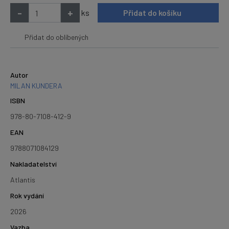
-
+
ks
Přidat do košíku
Přidat do oblíbených
Autor
MILAN KUNDERA
ISBN
978-80-7108-412-9
EAN
9788071084129
Nakladatelství
Atlantis
Rok vydání
2026
Vazba