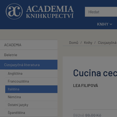
Přeskočit na hlavní obsah
KNIHY
Domů
Knihy
Cizojazyčná 
ACADEMIA
Beletrie
Cizojazyčná literatura
Cucina cec
Angličtina
Francouzština
LEA FILIPOVÁ
Italština
Němčina
Ostatní jazyky
Španělština
Běžně
99,00
Kč