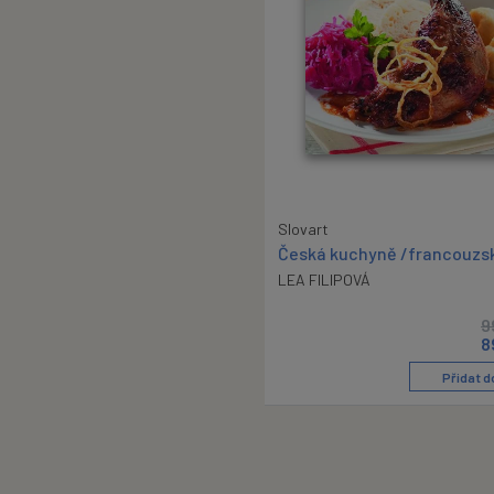
Slovart
Česká kuchyně /francouzs
LEA FILIPOVÁ
9
8
Přidat d