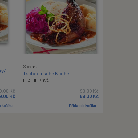
Slovart
ky/
Tschechische Küche
LEA FILIPOVÁ
9,00
Kč
99,00
Kč
9,00
Kč
89,00
Kč
o košíku
Přidat do košíku