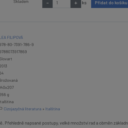
Skladem
-
+
ks
Přidat do košík
LEA FILIPOVÁ
978-80-7391-786-9
9788073917869
Slovart
2013
64
Brožovaná
140x207
266 g
italština
Cizojazyčná literatura
»
Italština
ně. Přehledně napsané postupy, velké množství rad a obměn základn