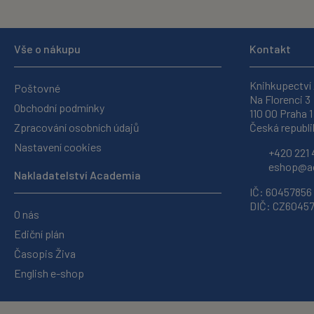
Vše o nákupu
Kontakt
Knihkupectví
Poštovné
Na Florenci 3
Obchodní podmínky
110 00 Praha 1
Zpracování osobních údajů
Česká republi
Nastavení cookies
+420 221 
eshop@ac
Nakladatelství Academia
IČ: 60457856
DIČ: CZ6045
O nás
Ediční plán
Časopis Živa
English e-shop