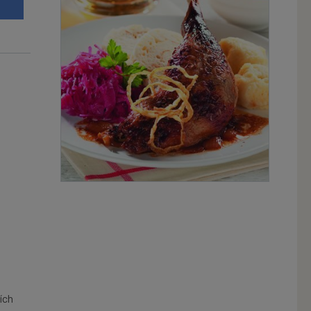
u
ích