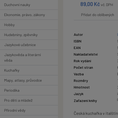
89,00
Kč
Duchovní nauky
vč. DPH
Ekonomie, právo, zákony
Přidat do oblíbených
Hobby
Autor
Hudebniny, zpěvníky
ISBN
Jazykové učebnice
EAN
Nakladatelství
Jazykověda a literární
věda
Rok vydání
Počet stran
Kuchařky
Vazba
Mapy, atlasy, průvodce
Rozměry
Hmotnost
Periodika
Jazyk
Pro děti a mládež
Zařazení knihy
Přírodní vědy
Česká kuchařka v italšti