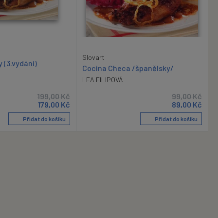
Slovart
 (3.vydání)
Cocina Checa /španělsky/
LEA FILIPOVÁ
199,00
Kč
99,00
Kč
179,00
Kč
89,00
Kč
Přidat do košíku
Přidat do košíku