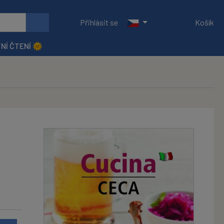
Přihlásit se
Košík
NÍ ČTENÍ 🌞