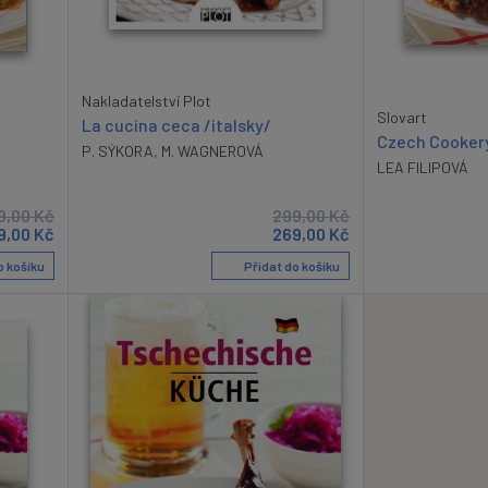
Nakladatelství Plot
Slovart
La cucina ceca /italsky/
Czech Cookery
P. SÝKORA
,
M. WAGNEROVÁ
LEA FILIPOVÁ
9,00
Kč
299,00
Kč
9,00
Kč
269,00
Kč
o košíku
Přidat do košíku