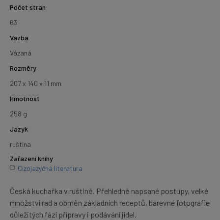
Počet stran
63
Vazba
Vázaná
Rozměry
207 x 140 x 11 mm
Hmotnost
258 g
Jazyk
ruština
Zařazení knihy
Cizojazyčná literatura
Česká kuchařka v ruštině. Přehledně napsané postupy, velké
množství rad a obměn základních receptů, barevné fotografie
důležitých fází přípravy i podávání jídel.