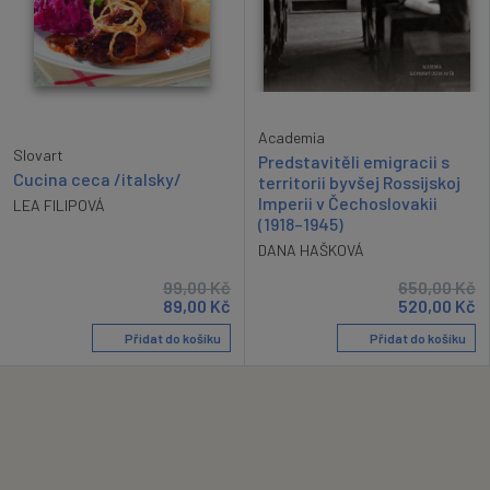
Academia
Slovart
Predstavitěli emigracii s
Cucina ceca /italsky/
territorii byvšej Rossijskoj
Imperii v Čechoslovakii
LEA FILIPOVÁ
(1918–1945)
DANA HAŠKOVÁ
99,00
Kč
650,00
Kč
89,00
Kč
520,00
Kč
Přidat do košíku
Přidat do košíku