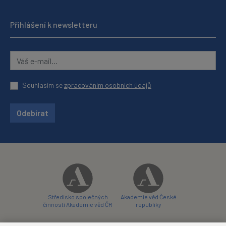
Přihlášení k newsletteru
Souhlasím se
zpracováním osobních údajů
Odebírat
Středisko společných
Akademie věd České
činností Akademie věd ČR
republiky