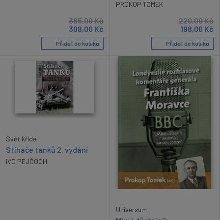
PROKOP TOMEK
385,00
Kč
220,00
Kč
308,00
Kč
198,00
Kč
Přidat do košíku
Přidat do košíku
Svět křídel
Stíhače tanků 2. vydání
IVO PEJČOCH
Universum