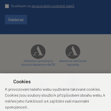
Souhlasím se
zpracováním osobních údajů
Odebírat
Středisko společných
Akademie věd České
činností Akademie věd ČR
republiky
Cookies
K provozování našeho webu využíváme takzvané cookies.
Zámecký hotel Liblice
Zámecký hotel Třešť
Cookies jsou soubory sloužící k přizpůsobení obsahu webu, k
konferenční centrum
konferenční centrum
měření jeho funkčnosti a k zajištění vaší maximální
spokojenosti.