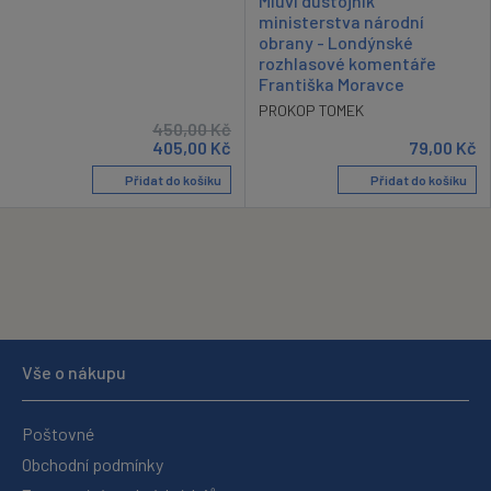
Mluví důstojník
ministerstva národní
obrany - Londýnské
rozhlasové komentáře
Františka Moravce
PROKOP TOMEK
450,00
Kč
405,00
Kč
79,00
Kč
Přidat do košíku
Přidat do košíku
Vše o nákupu
Poštovné
Obchodní podmínky