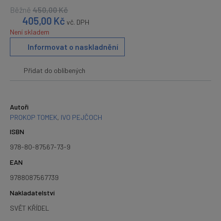
Běžně
450,00
Kč
405,00
Kč
vč. DPH
Není skladem
Informovat o naskladnění
Přidat do oblíbených
Autoři
PROKOP TOMEK
,
IVO PEJČOCH
ISBN
978-80-87567-73-9
EAN
9788087567739
Nakladatelství
SVĚT KŘÍDEL