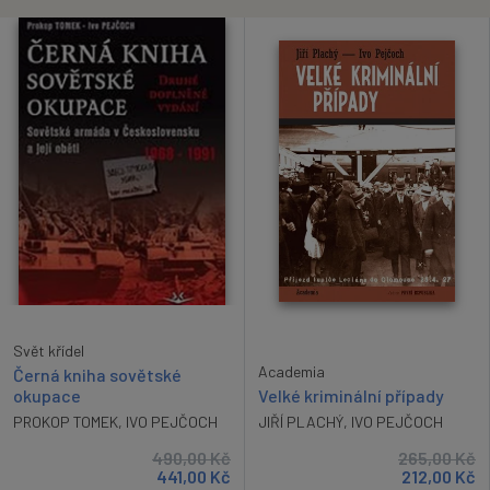
Svět křídel
Academia
Černá kniha sovětské
Velké kriminální případy
okupace
JIŘÍ PLACHÝ
,
IVO PEJČOCH
PROKOP TOMEK
,
IVO PEJČOCH
490,00
Kč
265,00
Kč
441,00
Kč
212,00
Kč