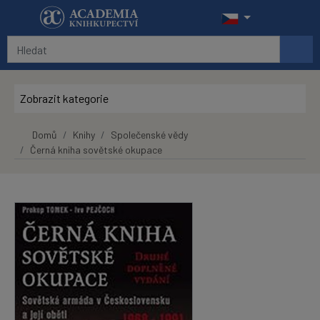
Přeskočit na hlavní obsah
Zobrazit kategorie
Domů
Knihy
Společenské vědy
Černá kniha sovětské okupace