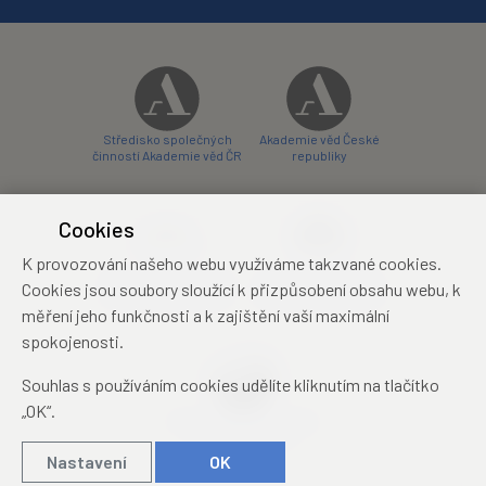
Středisko společných
Akademie věd České
činností Akademie věd ČR
republiky
Cookies
K provozování našeho webu využíváme takzvané cookies.
Zámecký hotel Liblice
Zámecký hotel Třešť
Cookies jsou soubory sloužící k přizpůsobení obsahu webu, k
konferenční centrum
konferenční centrum
měření jeho funkčnosti a k zajištění vaší maximální
spokojenosti.
Souhlas s používáním cookies udělíte kliknutím na tlačítko
„OK“.
Mezinárodní identifikační
průkaz studenta
Nastavení
OK