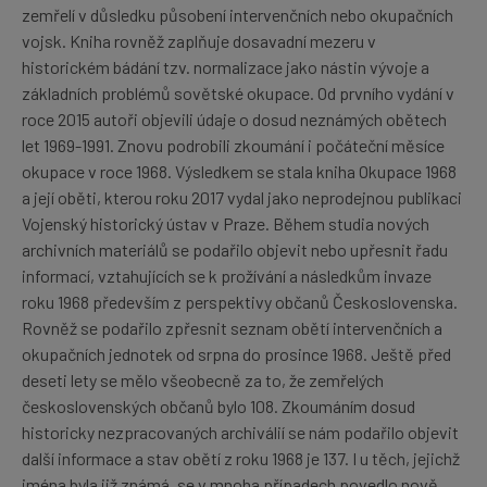
zemřelí v důsledku působení intervenčních nebo okupačních
vojsk. Kniha rovněž zaplňuje dosavadní mezeru v
historickém bádání tzv. normalizace jako nástin vývoje a
základních problémů sovětské okupace. Od prvního vydání v
roce 2015 autoři objevili údaje o dosud neznámých obětech
let 1969-1991. Znovu podrobili zkoumání i počáteční měsíce
okupace v roce 1968. Výsledkem se stala kniha Okupace 1968
a její oběti, kterou roku 2017 vydal jako neprodejnou publikaci
Vojenský historický ústav v Praze. Během studia nových
archivních materiálů se podařilo objevit nebo upřesnit řadu
informací, vztahujících se k prožívání a následkům invaze
roku 1968 především z perspektivy občanů Československa.
Rovněž se podařilo zpřesnit seznam obětí intervenčních a
okupačních jednotek od srpna do prosince 1968. Ještě před
deseti lety se mělo všeobecně za to, že zemřelých
československých občanů bylo 108. Zkoumáním dosud
historicky nezpracovaných archiválií se nám podařilo objevit
další informace a stav obětí z roku 1968 je 137. I u těch, jejichž
jména byla již známá, se v mnoha případech povedlo nově