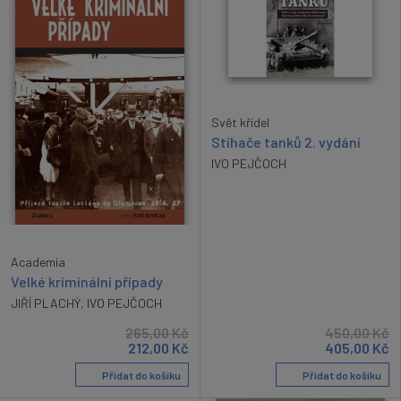
Svět křídel
Stíhače tanků 2. vydání
IVO PEJČOCH
Academia
Velké kriminální případy
JIŘÍ PLACHÝ
,
IVO PEJČOCH
265,00
Kč
450,00
Kč
212,00
Kč
405,00
Kč
Přidat do košíku
Přidat do košíku