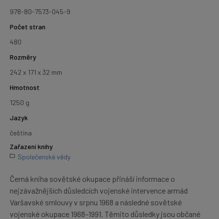
978-80-7573-045-9
Počet stran
480
Rozměry
242 x 171 x 32 mm
Hmotnost
1250 g
Jazyk
čeština
Zařazení knihy
Společenské vědy
Černá kniha sovětské okupace přináší informace o
nejzávažnějších důsledcích vojenské intervence armád
Varšavské smlouvy v srpnu 1968 a následné sovětské
vojenské okupace 1968–1991. Těmito důsledky jsou občané