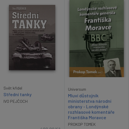
Svět křídel
Universum
Střední tanky
Mluví důstojník
ministerstva národní
IVO PEJČOCH
obrany - Londýnské
rozhlasové komentáře
Františka Moravce
PROKOP TOMEK
490,00
Kč