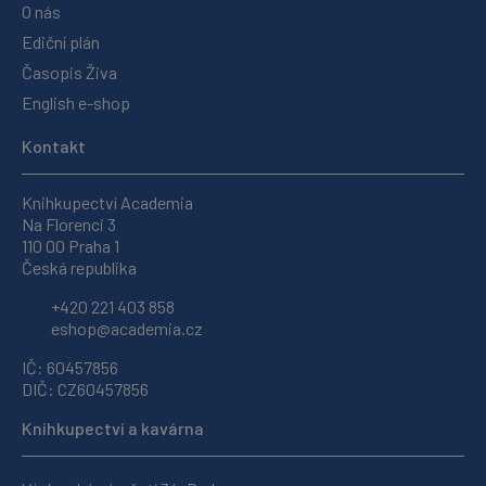
O nás
Ediční plán
Časopis Živa
English e-shop
Kontakt
Knihkupectví Academia
Na Florenci 3
110 00 Praha 1
Česká republika
+420 221 403 858
eshop@academia.cz
IČ: 60457856
DIČ: CZ60457856
Knihkupectví a kavárna