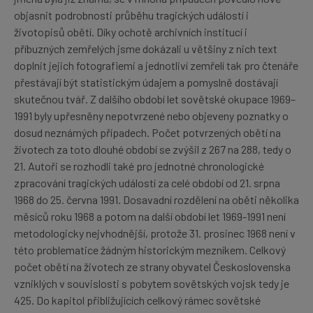
objasnit podrobnosti průběhu tragických událostí i
životopisů obětí. Díky ochotě archivních institucí i
příbuzných zemřelých jsme dokázali u většiny z nich text
doplnit jejich fotografiemi a jednotliví zemřelí tak pro čtenáře
přestávají být statistickým údajem a pomyslně dostávají
skutečnou tvář. Z dalšího období let sovětské okupace 1969–
1991 byly upřesněny nepotvrzené nebo objeveny poznatky o
dosud neznámých případech. Počet potvrzených obětí na
životech za toto dlouhé období se zvýšil z 267 na 288, tedy o
21. Autoři se rozhodli také pro jednotné chronologické
zpracování tragických událostí za celé období od 21. srpna
1968 do 25. června 1991. Dosavadní rozdělení na oběti několika
měsíců roku 1968 a potom na další období let 1969-1991 není
metodologicky nejvhodnější, protože 31. prosinec 1968 není v
této problematice žádným historickým mezníkem. Celkový
počet obětí na životech ze strany obyvatel Československa
vzniklých v souvislosti s pobytem sovětských vojsk tedy je
425. Do kapitol přibližujících celkový rámec sovětské