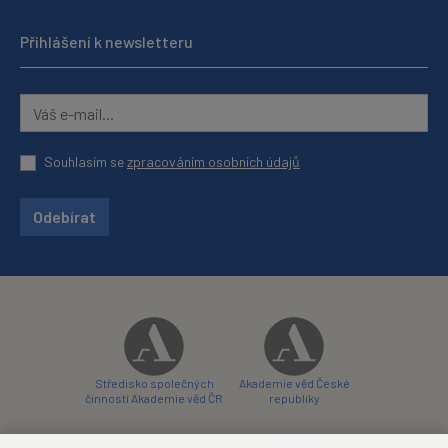
Přihlášení k newsletteru
Souhlasím se
zpracováním osobních údajů
Odebírat
Středisko společných
Akademie věd České
činností Akademie věd ČR
republiky