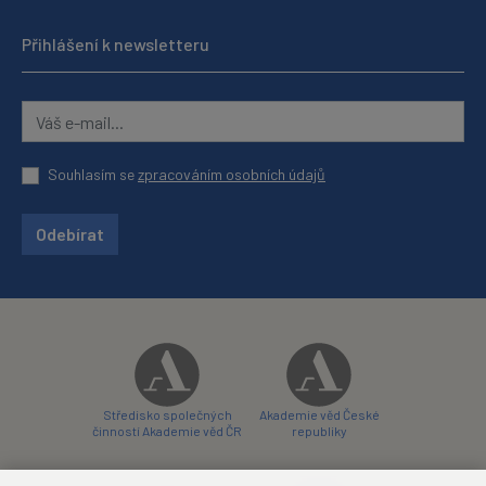
Přihlášení k newsletteru
Souhlasím se
zpracováním osobních údajů
Odebírat
Středisko společných
Akademie věd České
činností Akademie věd ČR
republiky