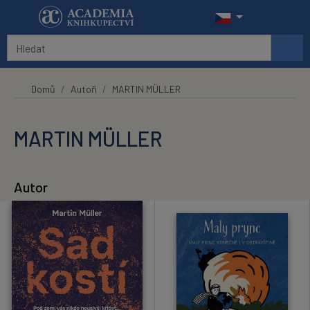
Přeskočit na hlavní obsah
Domů
Autoři
MARTIN MÜLLER
MARTIN MÜLLER
Autor