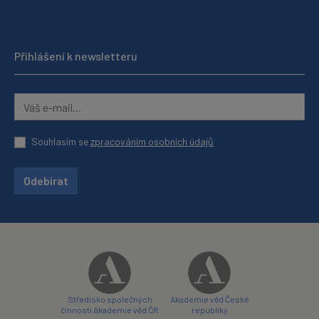
Přihlášení k newsletteru
Souhlasím se
zpracováním osobních údajů
Odebírat
Středisko společných
Akademie věd České
činností Akademie věd ČR
republiky