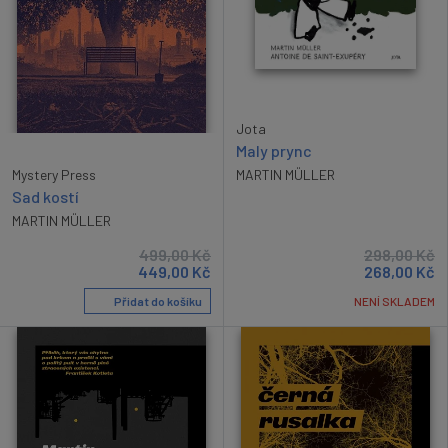
Jota
Maly prync
MARTIN MÜLLER
Mystery Press
Sad kostí
MARTIN MÜLLER
499,00
Kč
298,00
Kč
449,00
Kč
268,00
Kč
Přidat do košíku
NENÍ SKLADEM