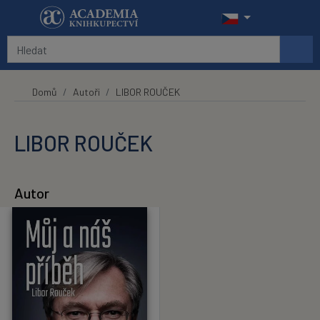
Přeskočit na hlavní obsah
Domů
Autoři
LIBOR ROUČEK
LIBOR ROUČEK
Autor