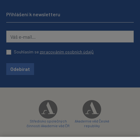
Přihlášení k newsletteru
Souhlasím se
zpracováním osobních údajů
Odebírat
Středisko společných
Akademie věd České
činností Akademie věd ČR
republiky