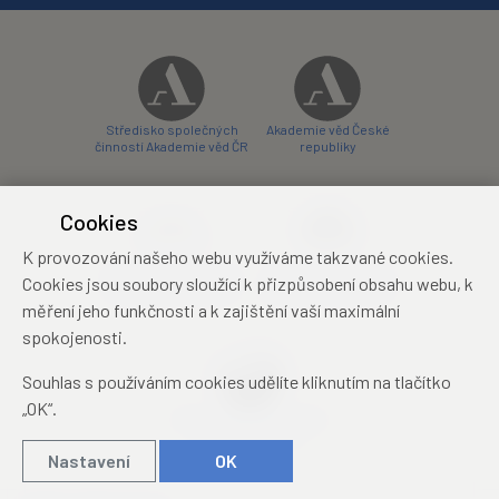
Středisko společných
Akademie věd České
činností Akademie věd ČR
republiky
Cookies
K provozování našeho webu využíváme takzvané cookies.
Zámecký hotel Liblice
Zámecký hotel Třešť
Cookies jsou soubory sloužící k přizpůsobení obsahu webu, k
konferenční centrum
konferenční centrum
měření jeho funkčnosti a k zajištění vaší maximální
spokojenosti.
Souhlas s používáním cookies udělíte kliknutím na tlačítko
„OK“.
Mezinárodní identifikační
průkaz studenta
Nastavení
OK