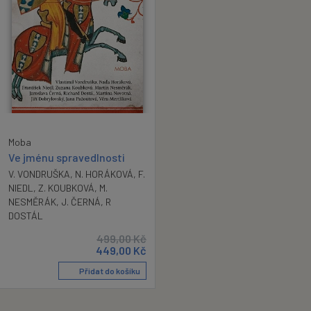
Moba
Ve jménu spravedlnosti
V. VONDRUŠKA
,
N. HORÁKOVÁ
,
F.
NIEDL
,
Z. KOUBKOVÁ
,
M.
NESMĚRÁK
,
J. ČERNÁ
,
R
DOSTÁL
499,00
Kč
449,00
Kč
Přidat do košíku