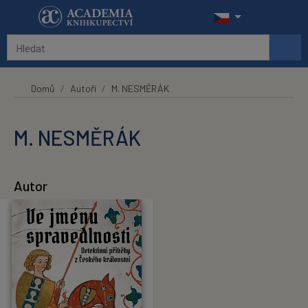
Přeskočit na hlavní obsah
Domů
Autoři
M. NESMĚRÁK
M. NESMĚRÁK
Autor