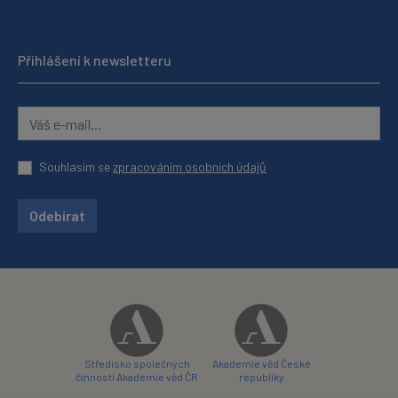
Přihlášení k newsletteru
Souhlasím se
zpracováním osobních údajů
Odebírat
Středisko společných
Akademie věd České
činností Akademie věd ČR
republiky