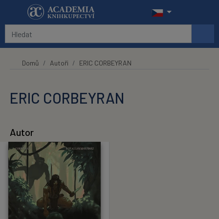
Přeskočit na hlavní obsah
Domů
Autoři
ERIC CORBEYRAN
ERIC CORBEYRAN
Autor