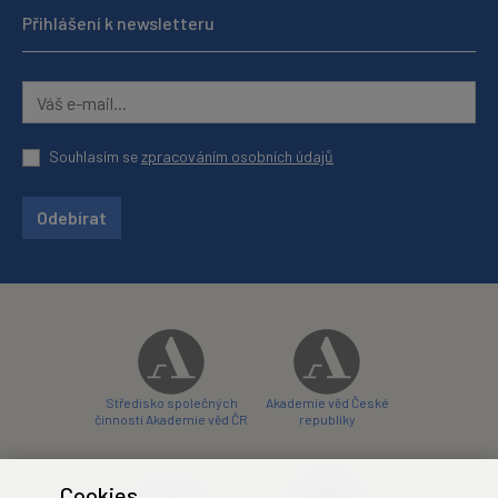
Přihlášení k newsletteru
Souhlasím se
zpracováním osobních údajů
Odebírat
Středisko společných
Akademie věd České
činností Akademie věd ČR
republiky
Cookies