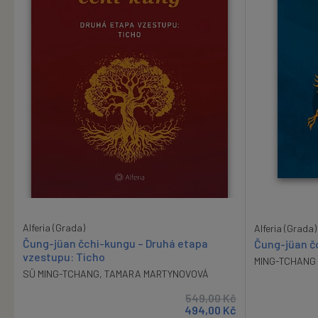
Alferia (Grada)
Alferia (Grada)
Čung-jüan čchi-kungu – Druhá etapa
Čung-jüan č
vzestupu: Ticho
MING-TCHANG
SÜ MING-TCHANG
,
TAMARA MARTYNOVOVÁ
549,00
Kč
494,00
Kč