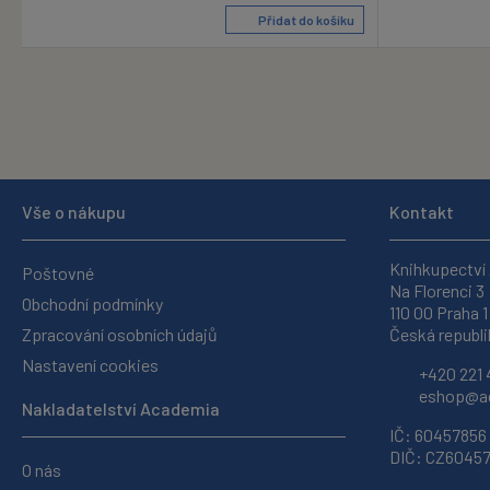
Přidat do košíku
Vše o nákupu
Kontakt
Knihkupectví
Poštovné
Na Florenci 3
Obchodní podmínky
110 00 Praha 1
Zpracování osobních údajů
Česká republi
Nastavení cookies
+420 221 
eshop@ac
Nakladatelství Academia
IČ: 60457856
DIČ: CZ6045
O nás