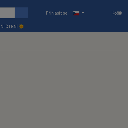
Přihlásit se
Košík
NÍ ČTENÍ 🌞