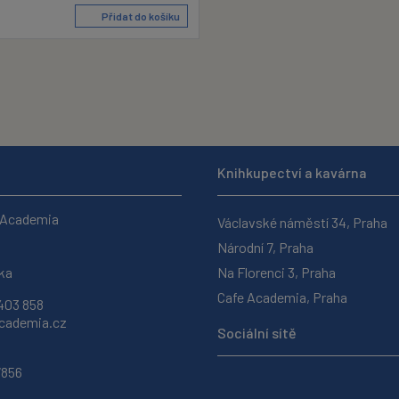
Přidat do košíku
Knihkupectví a kavárna
 Academia
Václavské náměstí 34, Praha
Národní 7, Praha
ka
Na Florenci 3, Praha
Cafe Academia, Praha
403 858
ademia.cz
Sociální sítě
7856