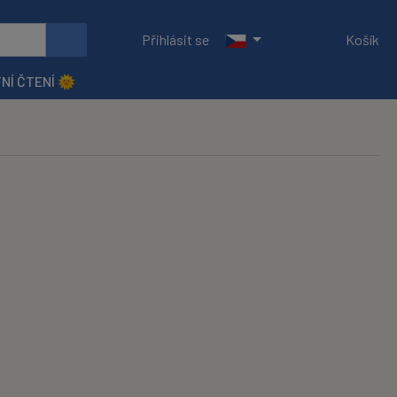
Přihlásit se
Košík
NÍ ČTENÍ 🌞