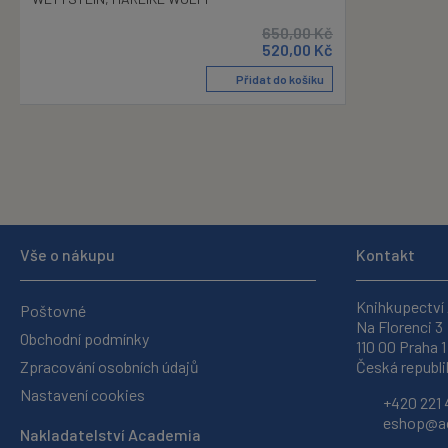
650,00
Kč
520,00
Kč
Přidat do košíku
Vše o nákupu
Kontakt
Knihkupectví
Poštovné
Na Florenci 3
Obchodní podmínky
110 00 Praha 1
Zpracování osobních údajů
Česká republi
Nastavení cookies
+420 221 
eshop@ac
Nakladatelství Academia