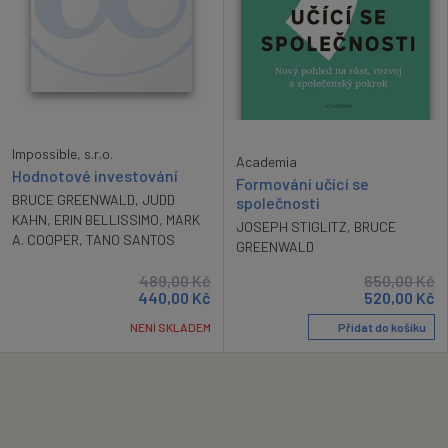
Impossible, s.r.o.
Academia
Hodnotové investování
Formování učící se
BRUCE GREENWALD
,
JUDD
společnosti
KAHN
,
ERIN BELLISSIMO
,
MARK
JOSEPH STIGLITZ
,
BRUCE
A. COOPER
,
TANO SANTOS
GREENWALD
650,00
Kč
489,00
Kč
520,00
Kč
440,00
Kč
Přidat do košíku
NENÍ SKLADEM