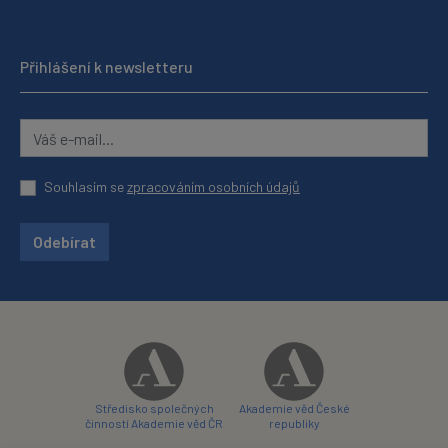
Přihlášení k newsletteru
Souhlasím se
zpracováním osobních údajů
Odebírat
Středisko společných
Akademie věd České
činností Akademie věd ČR
republiky