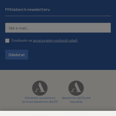
Přihlášení k newsletteru
Souhlasím se
zpracováním osobních údajů
Odebírat
Středisko společných
Akademie věd České
činností Akademie věd ČR
republiky