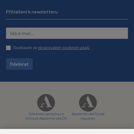
Přihlášení k newsletteru
Souhlasím se
zpracováním osobních údajů
Odebírat
Středisko společných
Akademie věd České
činností Akademie věd ČR
republiky