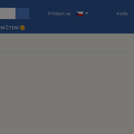
Přihlásit se
Košík
NÍ ČTENÍ 🌞