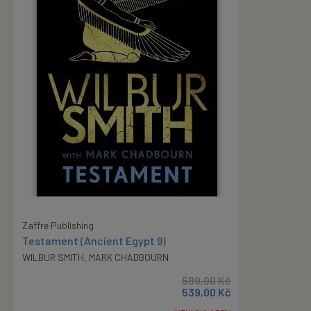
Zaffre Publishing
Testament (Ancient Egypt 9)
WILBUR SMITH
,
MARK CHADBOURN
599,00
Kč
539,00
Kč