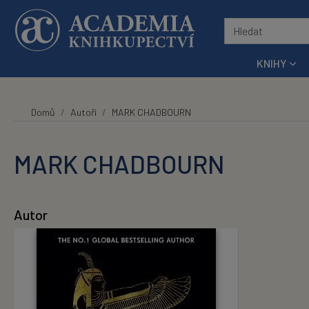
Přeskočit na hlavní obsah
KNIHY
Domů
Autoři
MARK CHADBOURN
MARK CHADBOURN
Autor