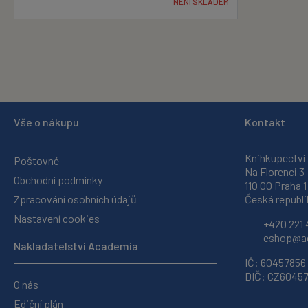
NENÍ SKLADEM
Vše o nákupu
Kontakt
Knihkupectví
Poštovné
Na Florenci 3
Obchodní podmínky
110 00 Praha 1
Zpracování osobních údajů
Česká republi
Nastavení cookies
+420 221 
eshop@ac
Nakladatelství Academia
IČ: 60457856
DIČ: CZ6045
O nás
Ediční plán