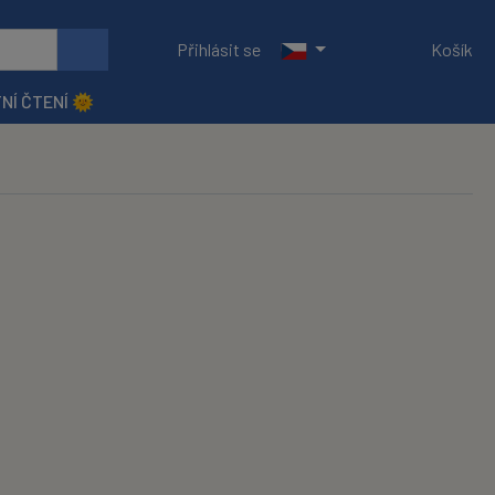
Přihlásit se
Košík
NÍ ČTENÍ 🌞