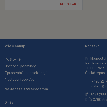
NENÍ SKLADEM
Vše o nákupu
Kontakt
Knihkupectví
Poštovné
Na Florenci 3
Obchodní podmínky
110 00 Praha 1
Zpracování osobních údajů
Česká republi
Nastavení cookies
+420 221 
eshop@ac
Nakladatelství Academia
IČ: 60457856
DIČ: CZ6045
O nás