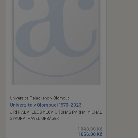
Univerzita Palackého v Olomouc
Univerzita v Olomouci 1573–2023
JIŘÍ FIALA
,
LEOŠ MLČÁK
,
TOMÁŠ PARMA
,
MICHAL
SÝKORA
,
PAVEL URBÁŠEK
1 840,00
Kč
1 656,00
Kč