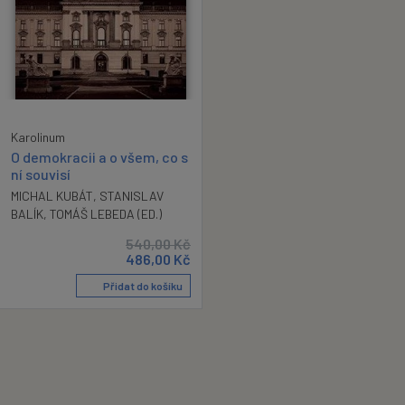
Karolinum
O demokracii a o všem, co s
ní souvisí
MICHAL KUBÁT
,
STANISLAV
BALÍK
,
TOMÁŠ LEBEDA (ED.)
540,00
Kč
486,00
Kč
Přidat do košíku