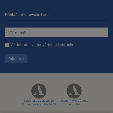
Přihlášení k newsletteru
Souhlasím se
zpracováním osobních údajů
Odebírat
Středisko společných
Akademie věd České
činností Akademie věd ČR
republiky