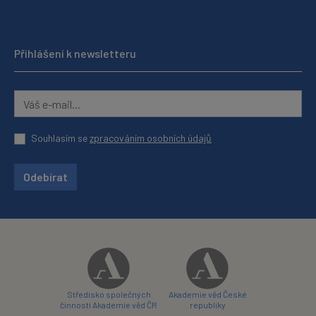
Přihlášení k newsletteru
Souhlasím se
zpracováním osobních údajů
Odebírat
Středisko společných
Akademie věd České
činností Akademie věd ČR
republiky