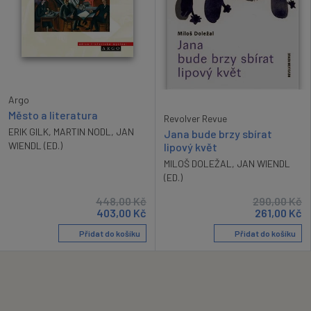
Argo
Město a literatura
Revolver Revue
ERIK GILK
,
MARTIN NODL
,
JAN
Jana bude brzy sbírat
WIENDL (ED.)
lipový květ
MILOŠ DOLEŽAL
,
JAN WIENDL
(ED.)
448,00
Kč
290,00
Kč
403,00
Kč
261,00
Kč
Přidat do košíku
Přidat do košíku