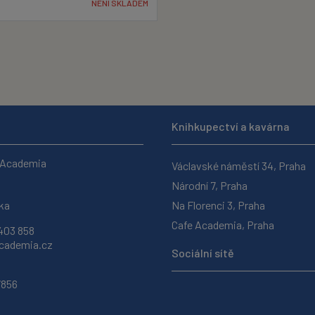
NENÍ SKLADEM
Knihkupectví a kavárna
 Academia
Václavské náměstí 34, Praha
Národní 7, Praha
ka
Na Florenci 3, Praha
Cafe Academia, Praha
403 858
ademia.cz
Sociální sítě
7856