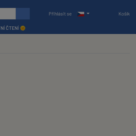
Přihlásit se
Košík
NÍ ČTENÍ 🌞