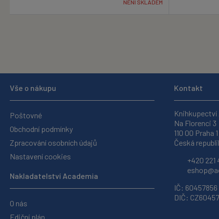
NENÍ SKLADEM
Vše o nákupu
Kontakt
Knihkupectví
Poštovné
Na Florenci 3
Obchodní podmínky
110 00 Praha 1
Zpracování osobních údajů
Česká republi
Nastavení cookies
+420 221 
eshop@ac
Nakladatelství Academia
IČ: 60457856
DIČ: CZ6045
O nás
Ediční plán