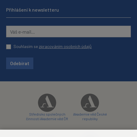
Přihlášení k newsletteru
Souhlasím se
zpracováním osobních údajů
Odebírat
Středisko společných
Akademie věd České
činností Akademie věd ČR
republiky