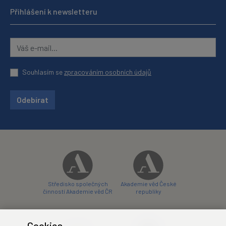
Přihlášení k newsletteru
Souhlasím se
zpracováním osobních údajů
Odebírat
Středisko společných
Akademie věd České
činností Akademie věd ČR
republiky
Cookies