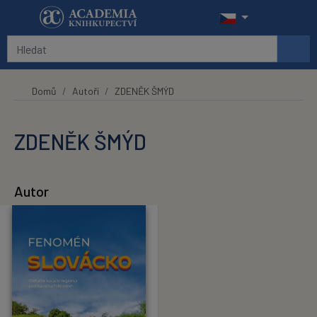
Přeskočit na hlavní obsah
Domů
Autoři
ZDENĚK ŠMÝD
ZDENĚK ŠMÝD
Autor