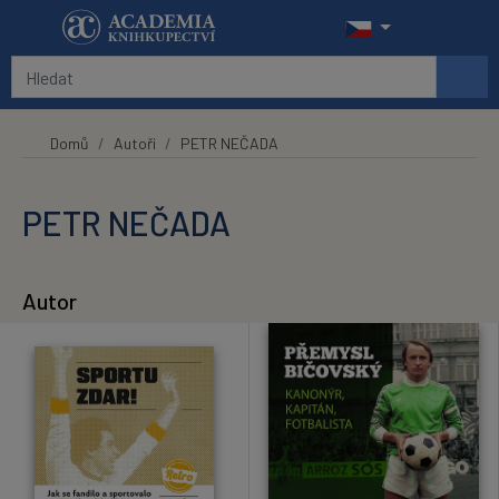
Přeskočit na hlavní obsah
Domů
Autoři
PETR NEČADA
PETR NEČADA
Autor