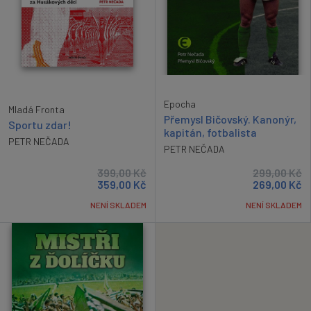
Epocha
Mladá Fronta
Přemysl Bičovský. Kanonýr,
Sportu zdar!
kapitán, fotbalista
PETR NEČADA
PETR NEČADA
399,00
Kč
299,00
Kč
359,00
Kč
269,00
Kč
NENÍ SKLADEM
NENÍ SKLADEM