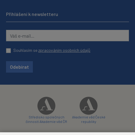
Přihlášení k newsletteru
Souhlasím se
zpracováním osobních údajů
Odebírat
Středisko společných
Akademie věd České
činností Akademie věd ČR
republiky