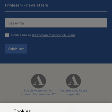
Přihlášení k newsletteru
Souhlasím se
zpracováním osobních údajů
Odebírat
Středisko společných
Akademie věd České
činností Akademie věd ČR
republiky
Cookies