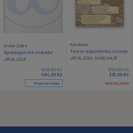
Karolinum
Atelier ZeBra
Teorie regionálního rozvoje
Apokalyptické midraše
JIŘÍ BLAŽEK
,
DAVID UHLÍŘ
JIŘÍ BLAŽEK
549,00
Kč
350,00
Kč
494,00
Kč
315,00
Kč
Přidat do košíku
NENÍ SKLADEM