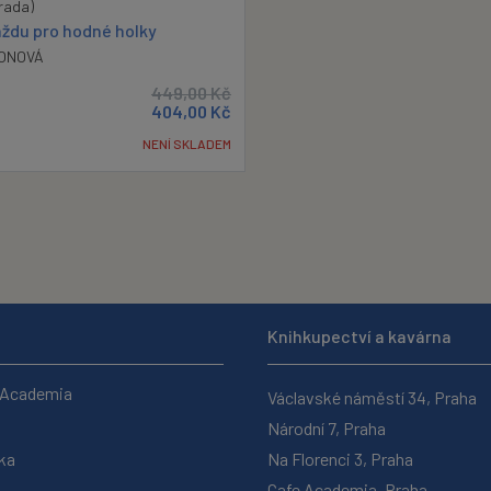
rada)
aždu pro hodné holky
ONOVÁ
449,00
Kč
404,00
Kč
NENÍ SKLADEM
Knihkupectví a kavárna
 Academia
Václavské náměstí 34, Praha
Národní 7, Praha
ka
Na Florenci 3, Praha
Cafe Academia, Praha