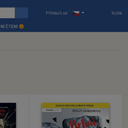
Přihlásit se
Košík
NÍ ČTENÍ 🌞