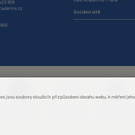
403 858
ademia.cz
Sociální sítě
7856
jsou soubory sloužící k přizpůsobení obsahu webu, k měření jeho f
Akademie věd České
Zámecký hotel Liblice
Zámecký hotel Třešť
republiky
konferenční centrum
konferenční centrum