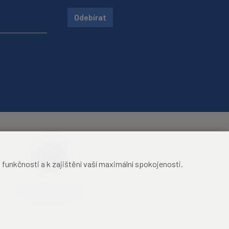
Odebírat
unkčnosti a k zajištění vaší maximální spokojenosti.
Mezinárodní identifikační
průkaz studenta