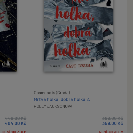
Cosmopolis (Grada)
Mrtvá holka, dobrá holka 2.
HOLLY JACKSONOVÁ
449,00
Kč
399,00
Kč
404,00
Kč
359,00
Kč
NENÍ SKLADEM
NENÍ SKLADEM