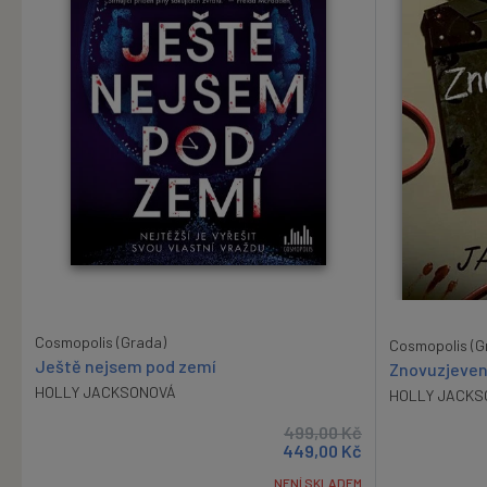
Cosmopolis (Grada)
Cosmopolis (G
Ještě nejsem pod zemí
Znovuzjeven
HOLLY JACKSONOVÁ
HOLLY JACKS
499,00
Kč
449,00
Kč
NENÍ SKLADEM