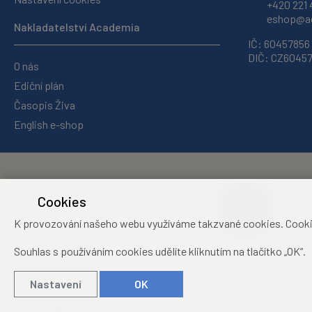
+420 221 
eshop@ac
Nakladatelství Academia
IČ: 60457856
DIČ: CZ6045
O nás
Ediční plán
Časopis Živa
English e-shop
Cookies
K provozování našeho webu využíváme takzvané cookies. Cookies 
Souhlas s používáním cookies udělíte kliknutím na tlačítko „OK“.
Středisko společných
činností Akademie věd ČR
Nastavení
OK