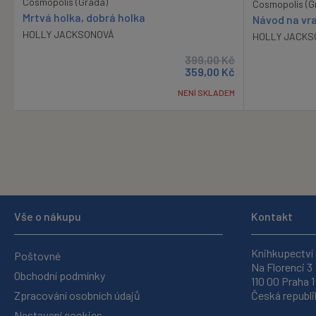
Cosmopolis (Grada)
Cosmopolis (G
Mrtvá holka, dobrá holka
Návod na vr
HOLLY JACKSONOVÁ
HOLLY JACKS
399,00
Kč
359,00
Kč
NENÍ SKLADEM
Vše o nákupu
Kontakt
Knihkupectví
Poštovné
Na Florenci 3
Obchodní podmínky
110 00 Praha 1
Zpracování osobních údajů
Česká republi
Nastavení cookies