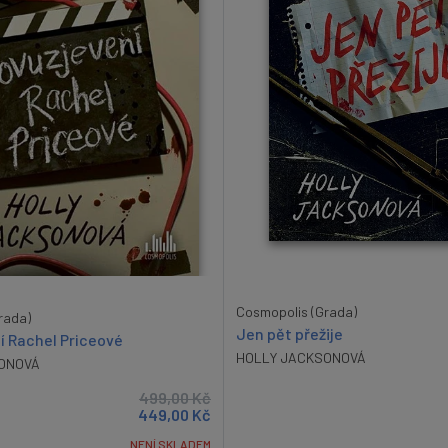
Cosmopolis (Grada)
rada)
Jen pět přežije
í Rachel Priceové
HOLLY JACKSONOVÁ
ONOVÁ
499,00
Kč
449,00
Kč
NENÍ SKLADEM