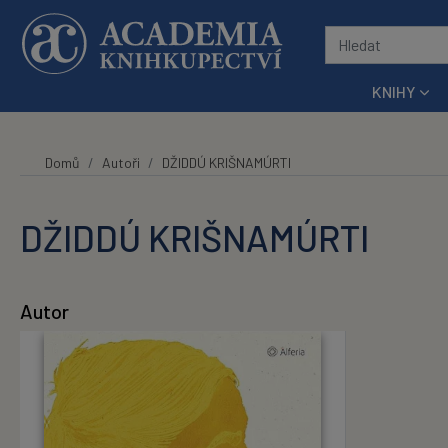
Přeskočit na hlavní obsah
KNIHY
Domů
Autoři
DŽIDDÚ KRIŠNAMÚRTI
DŽIDDÚ KRIŠNAMÚRTI
Autor