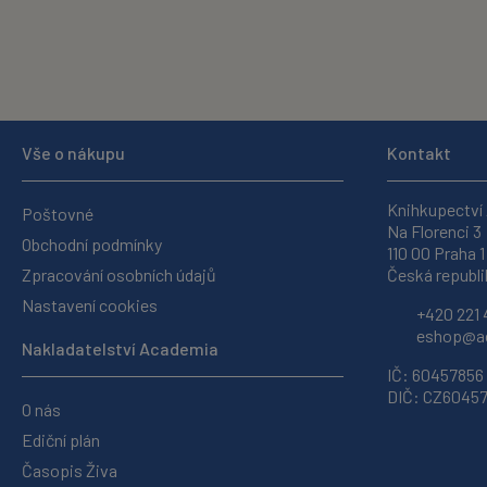
Vše o nákupu
Kontakt
Knihkupectví
Poštovné
Na Florenci 3
Obchodní podmínky
110 00 Praha 1
Zpracování osobních údajů
Česká republi
Nastavení cookies
+420 221 
eshop@ac
Nakladatelství Academia
IČ: 60457856
DIČ: CZ6045
O nás
Ediční plán
Časopis Živa