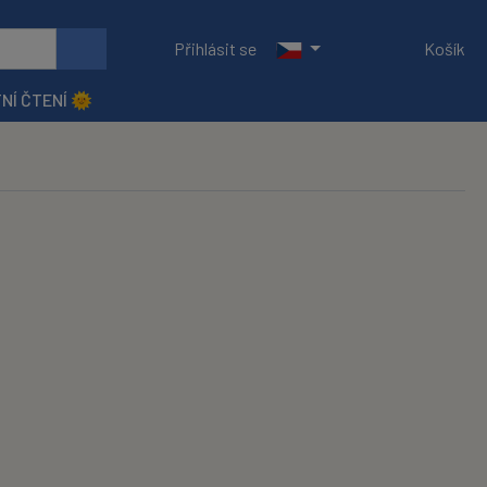
Přihlásit se
Košík
NÍ ČTENÍ 🌞