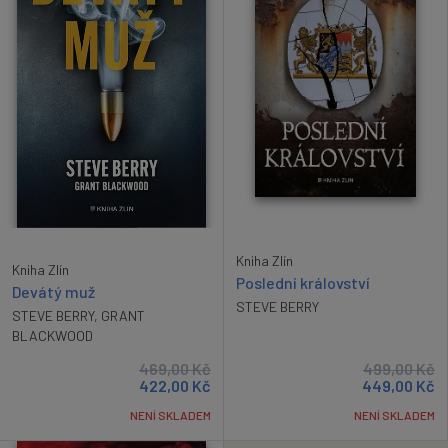
Kniha Zlín
Kniha Zlín
Poslední království
Devátý muž
STEVE BERRY
STEVE BERRY
,
GRANT
BLACKWOOD
469,00
Kč
499,00
Kč
422,00
Kč
449,00
Kč
NENÍ SKLADEM
NENÍ SKLADEM