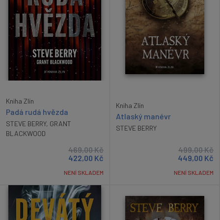
Kniha Zlín
Kniha Zlín
Padá rudá hvězda
Atlaský manévr
STEVE BERRY
,
GRANT
STEVE BERRY
BLACKWOOD
469,00
Kč
499,00
Kč
422,00
Kč
449,00
Kč
NENÍ SKLADEM
NENÍ SKLADEM