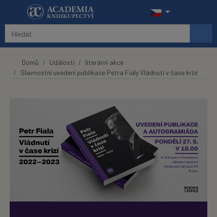
Přeskočit na hlavní obsah
Domů
Události
literární akce
Slavnostní uvedení publikace Petra Fialy Vládnutí v čase krizí