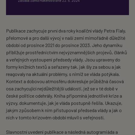
Zaslala
Šárka Hakenová
dne
22. 5. 2024
Publikace zachycuje první dva roky koaliční vlády Petra Fialy,
přelomové a pro další vývoj v naší zemi mimořádně důležité
období od prosince 2021 do prosince 2023. Jeho dynamiku
přibližuje prostřednictvím nejvýznamnějších projevů, článků
a veřejných vystoupení předsedy vlády. Jsou upraveny do
formy knižních textů a seřazeny tak, jak šly za sebou a jak
reagovaly na aktuální problémy, s nimiž se vláda potýkala.
Kontext a dobovou atmosféru dokresluje průběžná časová
osa zachycující nejdůležitější události, jež se v té době v
české politice odehrály. Kniha připomíná jednotlivé krize a
výzvy, dokumentuje, jak je vláda postupně řešila. Ukazuje,
jakým způsobem k nim přistupoval předseda vlády a jak o
nich v tomto krizovém období mluvil s veřejností.
Slavnostní uvedení publikace a následná autogramiáda a