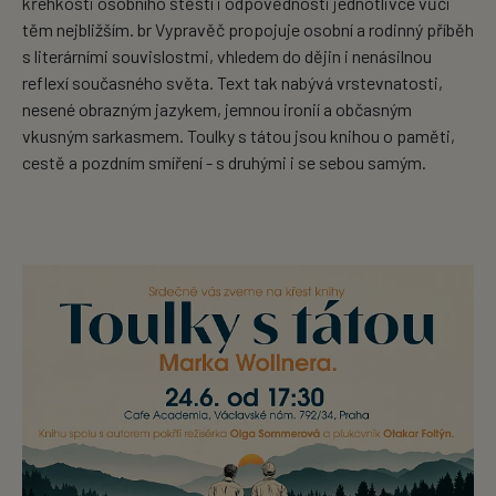
křehkosti osobního štěstí i odpovědnosti jednotlivce vůči
těm nejbližším. br Vypravěč propojuje osobní a rodinný příběh
s literárními souvislostmi, vhledem do dějin i nenásilnou
reflexí současného světa. Text tak nabývá vrstevnatosti,
nesené obrazným jazykem, jemnou ironií a občasným
vkusným sarkasmem. Toulky s tátou jsou knihou o paměti,
cestě a pozdním smíření - s druhými i se sebou samým.