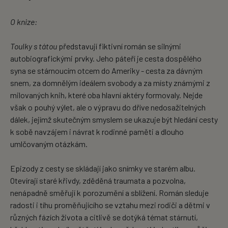
O knize:
Toulky s tátou
představují fiktivní román se silnými
autobiografickými prvky. Jeho páteří je cesta dospělého
syna se stárnoucím otcem do Ameriky - cesta za dávným
snem, za domnělým ideálem svobody a za místy známými z
milovaných knih, které oba hlavní aktéry formovaly. Nejde
však o pouhý výlet, ale o výpravu do dříve nedosažitelných
dálek, jejímž skutečným smyslem se ukazuje být hledání cesty
k sobě navzájem i návrat k rodinné paměti a dlouho
umlčovaným otázkám.
Epizody z cesty se skládají jako snímky ve starém albu.
Otevírají staré křivdy, zděděná traumata a pozvolna,
nenápadně směřují k porozumění a sblížení. Román sleduje
radosti i tíhu proměňujícího se vztahu mezi rodiči a dětmi v
různých fázích života a citlivě se dotýká témat stárnutí,