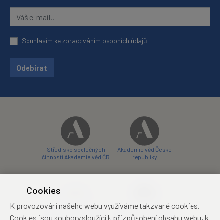
Souhlasím se
zpracováním osobních údajů
Odebírat
Středisko společných
Akademie věd České
činností Akademie věd ČR
republiky
Cookies
K provozování našeho webu využíváme takzvané cookies.
Zámecký hotel Liblice
Zámecký hotel Třešť
Cookies jsou soubory sloužící k přizpůsobení obsahu webu, k