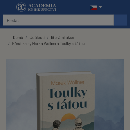
Přeskočit na hlavní obsah
Domů
Události
literární akce
Křest knihy Marka Wollnera Toulky s tátou