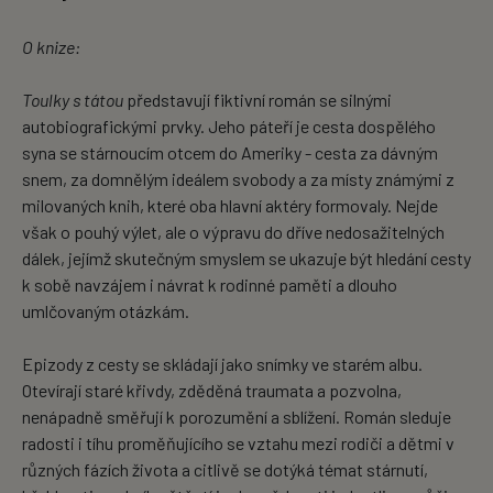
O knize:
Toulky s tátou
představují fiktivní román se silnými
autobiografickými prvky. Jeho páteří je cesta dospělého
syna se stárnoucím otcem do Ameriky - cesta za dávným
snem, za domnělým ideálem svobody a za místy známými z
milovaných knih, které oba hlavní aktéry formovaly. Nejde
však o pouhý výlet, ale o výpravu do dříve nedosažitelných
dálek, jejímž skutečným smyslem se ukazuje být hledání cesty
k sobě navzájem i návrat k rodinné paměti a dlouho
umlčovaným otázkám.
Epizody z cesty se skládají jako snímky ve starém albu.
Otevírají staré křivdy, zděděná traumata a pozvolna,
nenápadně směřují k porozumění a sblížení. Román sleduje
radosti i tíhu proměňujícího se vztahu mezi rodiči a dětmi v
různých fázích života a citlivě se dotýká témat stárnutí,