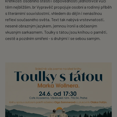
křehkosti osobního štěstí i odpovědnosti jednotlivce vůči
těm nejbližším. br Vypravěč propojuje osobní a rodinný příběh
s literárními souvislostmi, vhledem do dějin i nenásilnou
reflexí současného světa. Text tak nabývá vrstevnatosti,
nesené obrazným jazykem, jemnou ironií a občasným
vkusným sarkasmem. Toulky s tátou jsou knihou o paměti,
cestě a pozdním smíření - s druhými i se sebou samým.