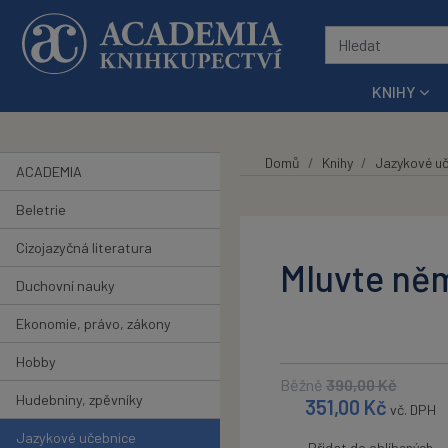
Přeskočit na hlavní obsah
KNIHY
Domů
Knihy
Jazykové uč
ACADEMIA
Beletrie
Cizojazyčná literatura
Mluvte ně
Duchovní nauky
Ekonomie, právo, zákony
Hobby
Běžně
390,00
Kč
Hudebniny, zpěvníky
351,00
Kč
vč. DPH
Jazykové učebnice
Přidat do oblíbených