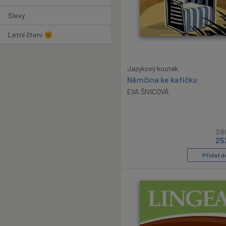
Slevy
Letní čtení 🌞
Jazykový koutek
Němčina ke kafíčku
EVA ŠIVICOVÁ
28
25
Přidat d