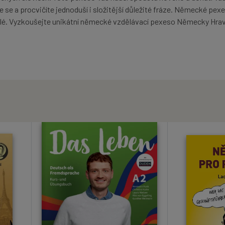
se a procvičíte jednoduší i složitější důležité fráze. Německé pexe
čilé. Vyzkoušejte unikátní německé vzdělávací pexeso Německy Hrav
.