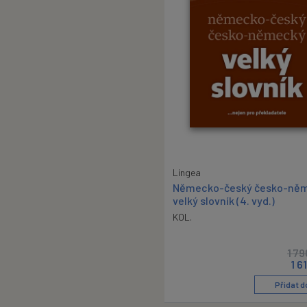
Lingea
Německo-český česko-ně
velký slovník (4. vyd.)
KOL.
1 79
1 6
Přidat d