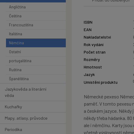
Angličtina
Čeština
ISBN
Francouzština
EAN
Italština
Nakladatelství
Němčina
Rok vydání
Ostatní
Počet stran
Rozměry
portugalština
Hmotnost
Ruština
Jazyk
Španělština
Umístění produktu
Jazykověda a literární
věda
Německé pexeso Německy
paměť. V tomto pexesu ne
Kuchařky
a českém jazyce. Někdy je
někdy třeba hádanka. 80 
Mapy, atlasy, průvodce
ale i němčinu. Karty jsou
Periodika
včetně výslovnosti němec