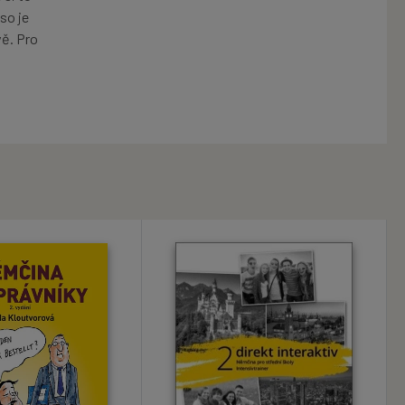
so je
ě. Pro