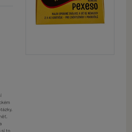
i
eckém
otázky,
měť,
a
 si to