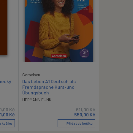
Cornelsen
Das Leben A1 Deutsch als
mecký
Fremdsprache Kurs-und
Übungsbuch
HERMANN FUNK
0,00
Kč
611,00
Kč
11,00
Kč
550,00
Kč
o košíku
Přidat do košíku