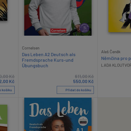
Cornelsen
Aleš Čeněk
Das Leben A2 Deutsch als
Němčina pro p
Fremdsprache Kurs-und
Übungsbuch
LADA KLOUTVO
0,00
Kč
611,00
Kč
2,00
Kč
550,00
Kč
o košíku
Přidat do košíku