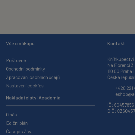
Vše o nákupu
Kontakt
Knihkupectví
Poštovné
Na Florenci 3
Obchodní podmínky
110 00 Praha 1
Zpracování osobních údajů
Česká republi
Nastavení cookies
+420 221 
eshop@ac
Nakladatelství Academia
IČ: 60457856
DIČ: CZ6045
O nás
Ediční plán
Časopis Živa