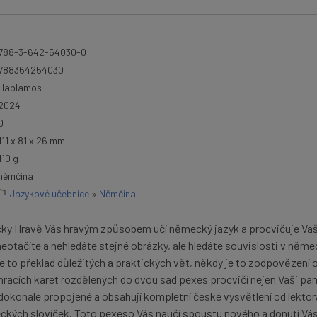
788-3-642-54030-0
788364254030
Hablamos
2024
0
111 x 81 x 26 mm
110 g
němčina
Jazykové učebnice
»
Němčina
 Hravě Vás hravým způsobem učí německý jazyk a procvičuje Vaš
otáčíte a nehledáte stejné obrázky, ale hledáte souvislosti v něm
 to překlad důležitých a praktických vět, někdy je to zodpovězení 
hracích karet rozdělených do dvou sad pexes procvičí nejen Vaši pa
 dokonale propojené a obsahují kompletní české vysvětlení od lektor
kých slovíček. Toto pexeso Vás naučí spoustu nového a donutí Vás