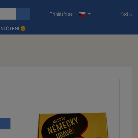
Přihlásit se
Košík
NÍ ČTENÍ 🌞
u