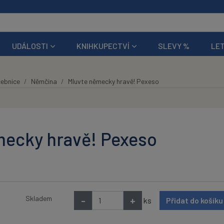
UDÁLOSTI
KNIHKUPECTVÍ
SLEVY %
LET
ebnice
Němčina
Mluvte německy hravě! Pexeso
mecky hravě! Pexeso
Skladem
-
+
ks
Přidat do košík