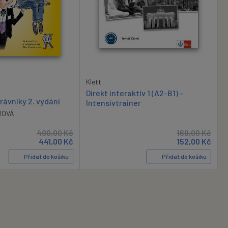
Klett
Direkt interaktiv 1 (A2-B1) –
rávníky 2. vydání
Intensivtrainer
ROVÁ
490,00
Kč
169,00
Kč
441,00
Kč
152,00
Kč
Přidat do košíku
Přidat do košíku