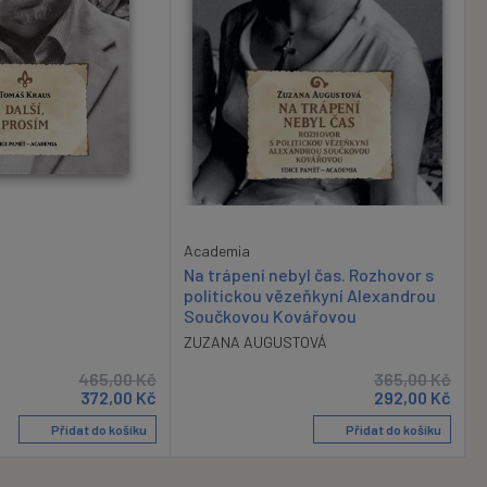
Academia
Na trápení nebyl čas. Rozhovor s
politickou vězeňkyní Alexandrou
Součkovou Kovářovou
ZUZANA AUGUSTOVÁ
465,00
Kč
365,00
Kč
372,00
Kč
292,00
Kč
Přidat do košíku
Přidat do košíku