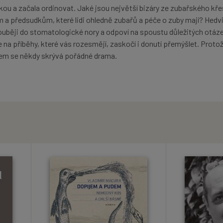
kou a začala ordinovat. Jaké jsou největší bizáry ze zubařského kře
m a předsudkům, které lidi ohledně zubařů a péče o zuby mají? Hedv
uběji do stomatologické nory a odpoví na spoustu důležitých otáz
e na příběhy, které vás rozesmějí, zaskočí i donutí přemýšlet. Protož
em se někdy skrývá pořádné drama.