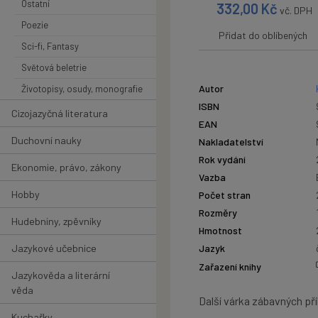
Ostatní
332,00
Kč
vč. DPH
Poezie
Přidat do oblíbených
Sci-fi, Fantasy
Světová beletrie
Autor
Životopisy, osudy, monografie
ISBN
Cizojazyčná literatura
EAN
Duchovní nauky
Nakladatelství
Rok vydání
Ekonomie, právo, zákony
Vazba
Hobby
Počet stran
Rozměry
Hudebniny, zpěvníky
Hmotnost
Jazykové učebnice
Jazyk
Zařazení knihy
Jazykověda a literární
věda
Další várka zábavných př
Kuchařky