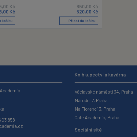
5,00
Kč
650,00
Kč
8,00
Kč
520,00
Kč
o košíku
Přidat do košíku
Knihkupectví a kavárna
 Academia
Václavské náměstí 34, Praha
Národní 7, Praha
ka
Na Florenci 3, Praha
Cafe Academia, Praha
403 858
ademia.cz
Sociální sítě