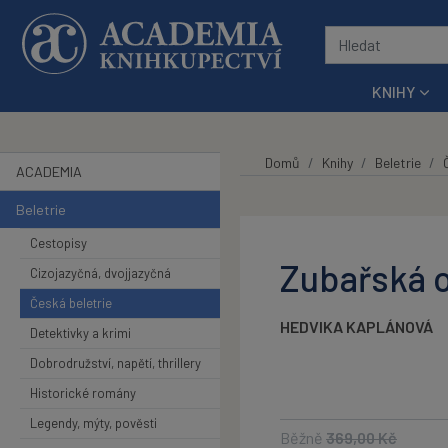
Přeskočit na hlavní obsah
KNIHY
Domů
Knihy
Beletrie
ACADEMIA
Beletrie
Cestopisy
Zubařská 
Cizojazyčná, dvojjazyčná
Česká beletrie
HEDVIKA KAPLÁNOVÁ
Detektivky a krimi
Dobrodružství, napětí, thrillery
Historické romány
Legendy, mýty, pověsti
Běžně
369,00
Kč