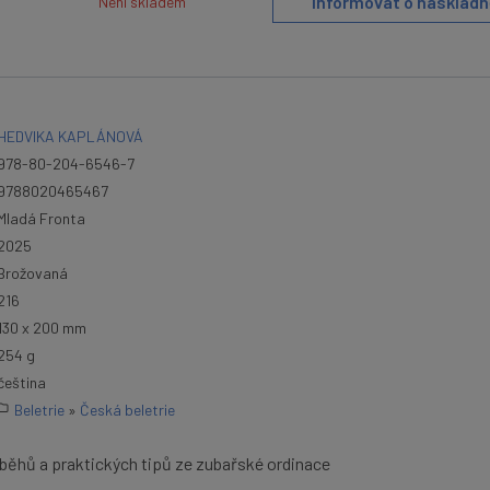
Informovat o naskladn
Není skladem
HEDVIKA KAPLÁNOVÁ
978-80-204-6546-7
9788020465467
Mladá Fronta
2025
Brožovaná
216
130 x 200 mm
254 g
čeština
Beletrie
»
Česká beletrie
íběhů a praktických tipů ze zubařské ordinace