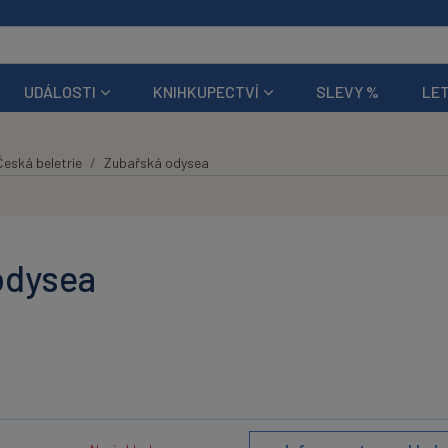
UDÁLOSTI
KNIHKUPECTVÍ
SLEVY %
LET
Česká beletrie
Zubařská odysea
odysea