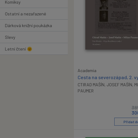
Komiksy
Ostatní a nezařazené
Dárková knižní poukázka
Slevy
Letní čtení 🌞
Academia
Cesta na severozápad, 2. v
CTIRAD MAŠÍN
,
JOSEF MAŠÍN
,
M
PAUMER
38
30
Přidat d