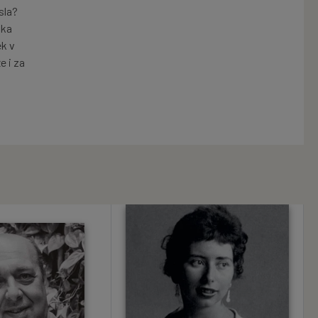
sla?
ika
ek v
e i za