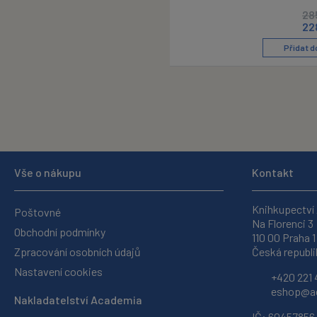
28
22
Přidat d
Vše o nákupu
Kontakt
Knihkupectví
Poštovné
Na Florenci 3
Obchodní podmínky
110 00 Praha 1
Zpracování osobních údajů
Česká republi
Nastavení cookies
+420 221 
eshop@ac
Nakladatelství Academia
IČ: 60457856