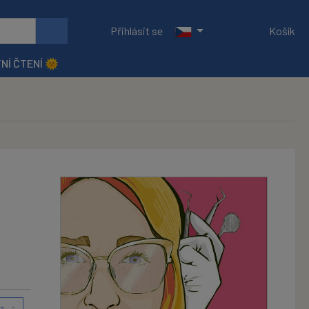
Přihlásit se
Košík
NÍ ČTENÍ 🌞