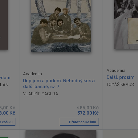
Academia
Academia
Další, prosím
ydání
Dopijem a pudem. Nehodný kos a
TOMÁŠ KRAUS
ILAN
další básně, sv. 7
VLADIMÍR MACURA
5,00
Kč
465,00
Kč
8,00
Kč
372,00
Kč
o košíku
Přidat do košíku