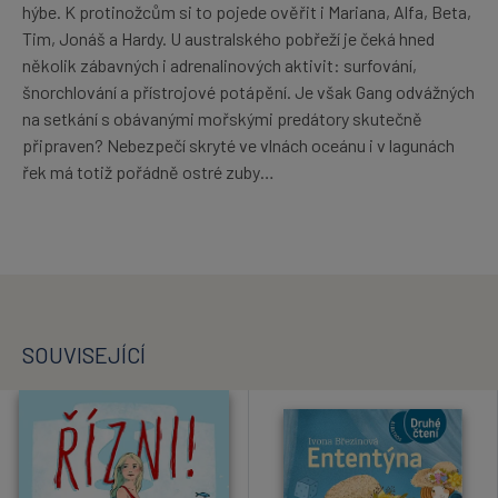
hýbe. K protinožcům si to pojede ověřit i Mariana, Alfa, Beta,
Tim, Jonáš a Hardy. U australského pobřeží je čeká hned
několik zábavných i adrenalinových aktivit: surfování,
šnorchlování a přístrojové potápění. Je však Gang odvážných
na setkání s obávanými mořskými predátory skutečně
připraven? Nebezpečí skryté ve vlnách oceánu i v lagunách
řek má totiž pořádně ostré zuby…
SOUVISEJÍCÍ