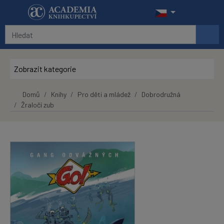
Přeskočit na hlavní obsah
Zobrazit kategorie
Domů
Knihy
Pro děti a mládež
Dobrodružná
Žraločí zub