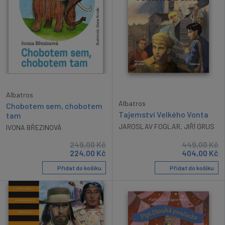
Albatros
Albatros
Chobotem sem, chobotem
Tajemství Velkého Vonta
tam
JAROSLAV FOGLAR
,
JIŘÍ GRUS
IVONA BŘEZINOVÁ
249,00
Kč
449,00
Kč
224,00
Kč
404,00
Kč
Přidat do košíku
Přidat do košíku