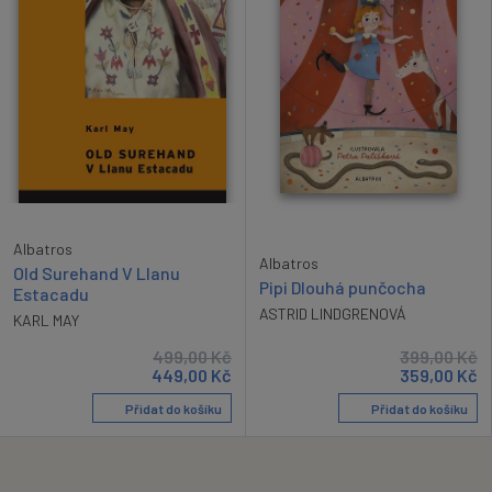
Albatros
Albatros
Old Surehand V Llanu
Pipi Dlouhá punčocha
Estacadu
ASTRID LINDGRENOVÁ
KARL MAY
499,00
Kč
399,00
Kč
449,00
Kč
359,00
Kč
Přidat do košíku
Přidat do košíku