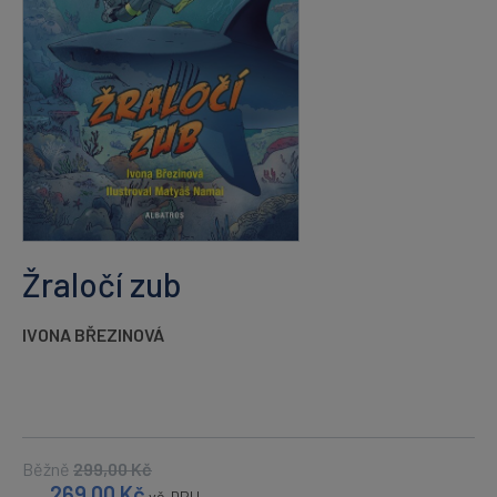
Žraločí zub
IVONA BŘEZINOVÁ
Běžně
299,00
Kč
269,00
Kč
vč. DPH