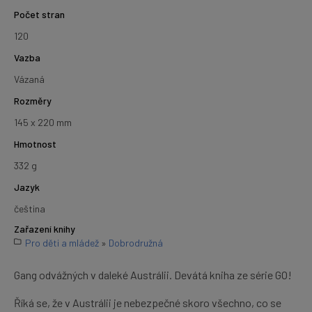
Počet stran
120
Vazba
Vázaná
Rozměry
145 x 220 mm
Hmotnost
332 g
Jazyk
čeština
Zařazení knihy
Pro děti a mládež
»
Dobrodružná
Gang odvážných v daleké Austrálii. Devátá kniha ze série GO!
Říká se, že v Austrálii je nebezpečné skoro všechno, co se