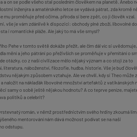
fa a on se podle všeho stal posledním člověkem na planetě. Anebo 
ostmi inženýra a amatérského letce se vydává pátrat, zda kromě n
se mu proměňuje před očima, příroda si bere zpět, co jí člověk vzal.
i, vše je vám zdánlivě k dispozici: obchody plné zboží, libovolné d
ta i romantické pláže. Ale jaký to má vše smysl?
ího Pehe v tomto světě dokáže přežít, ale čím dál víc si uvědomuje,
vidla mění a jeho pátrání po přeživších se proměňuje v přemítání o s
ade otázky, co z naší civilizace mělo nějaký význam a co stojí za to
 literatura, náboženství, filozofie, hudba, historie. Vše je buď člo
idstvu nějakým způsobem vztahuje. Ale ve chvíli, kdy si Theo může 
a naložit na náklaďák libovolné množství artefaktů z vatikánských 
 věci samy o sobě ještě nějakou hodnotu? A co teprve peníze, majet
áva politiků a celebrit?
vrstevnatý román, v němž prostřednictvím svého hrdiny zkoumá lim
ovýšeného mentorování nám dává možnost podívat se na naši
ho odstupu.