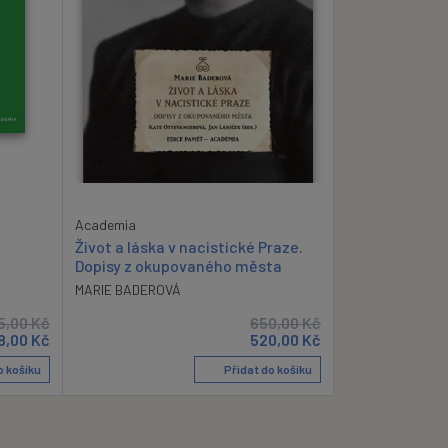
Academia
Život a láska v nacistické Praze.
Dopisy z okupovaného města
MARIE BADEROVÁ
5,00
Kč
650,00
Kč
8,00
Kč
520,00
Kč
o košíku
Přidat do košíku