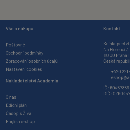
Vše o nákupu
Kontakt
Knihkupectví
Poštovné
Na Florenci 3
Obchodní podmínky
110 00 Praha 1
Zpracování osobních údajů
Česká republi
Nastavení cookies
+420 221 
eshop@ac
Nakladatelství Academia
IČ: 60457856
DIČ: CZ6045
O nás
Ediční plán
Časopis Živa
English e-shop