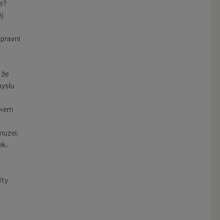
ne?
ěj
opravní
 že
myslu
věkem
z
muzeí,
ek,
ity