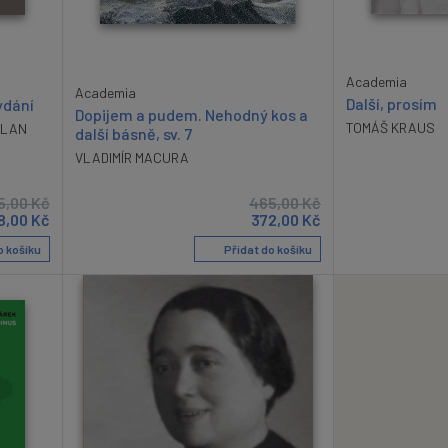
Academia
Academia
Další, prosím
ydání
Dopijem a pudem. Nehodný kos a
TOMÁŠ KRAUS
ILAN
další básně, sv. 7
VLADIMÍR MACURA
5,00
Kč
465,00
Kč
8,00
Kč
372,00
Kč
o košíku
Přidat do košíku