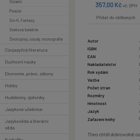
Ostatní
357,00
Kč
vč. DPH
Poezie
Přidat do oblíbených
Sci-fi, Fantasy
Světová beletrie
Životopisy, osudy, monografie
Autor
ISBN
Cizojazyčná literatura
EAN
Duchovní nauky
Nakladatelství
Rok vydání
Ekonomie, právo, zákony
Vazba
Hobby
Počet stran
Rozměry
Hudebniny, zpěvníky
Hmotnost
Jazykové učebnice
Jazyk
Zařazení knihy
Jazykověda a literární
věda
Theo chtěl dobrovolně ode
Kuchařky