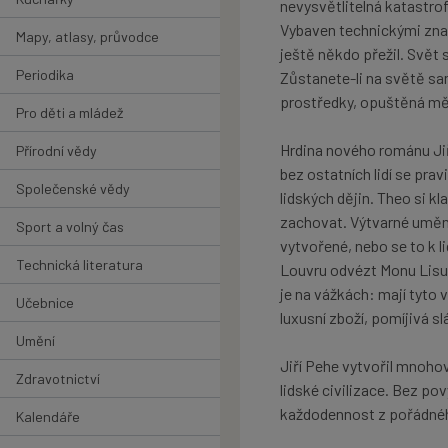
nevysvětlitelná katastro
Vybaven technickými znal
Mapy, atlasy, průvodce
ještě někdo přežil. Svět 
Periodika
Zůstanete-li na světě sam
prostředky, opuštěná měs
Pro děti a mládež
Hrdina nového románu Jiř
Přírodní vědy
bez ostatních lidí se pra
Společenské vědy
lidských dějin. Theo si kl
zachovat. Výtvarné umění,
Sport a volný čas
vytvořené, nebo se to k l
Technická literatura
Louvru odvézt Monu Lisu 
je na vážkách: mají tyto
Učebnice
luxusní zboží, pomíjivá sl
Umění
Jiří Pehe vytvořil mnoho
Zdravotnictví
lidské civilizace. Bez p
každodennost z pořádné
Kalendáře