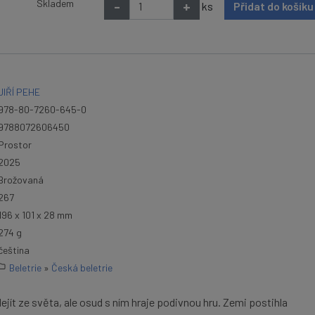
Skladem
-
+
ks
Přidat do košík
JIŘÍ PEHE
978-80-7260-645-0
9788072606450
Prostor
2025
Brožovaná
267
196 x 101 x 28 mm
274 g
čeština
Beletrie
»
Česká beletrie
jít ze světa, ale osud s ním hraje podivnou hru. Zemi postihla