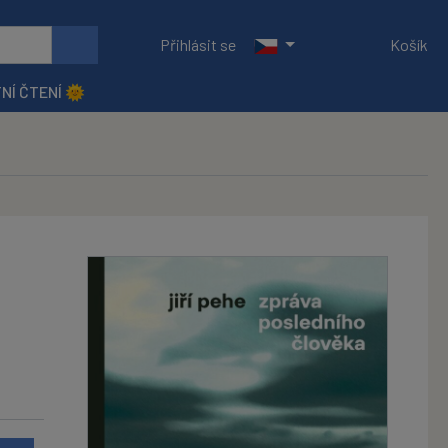
Přihlásit se
Košík
NÍ ČTENÍ 🌞