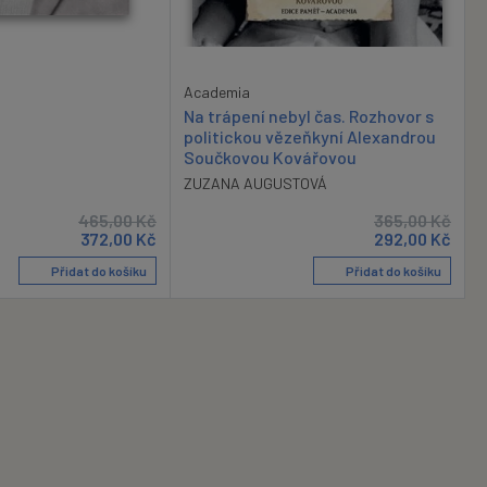
Academia
Na trápení nebyl čas. Rozhovor s
politickou vězeňkyní Alexandrou
Součkovou Kovářovou
ZUZANA AUGUSTOVÁ
465,00
Kč
365,00
Kč
372,00
Kč
292,00
Kč
Přidat do košíku
Přidat do košíku