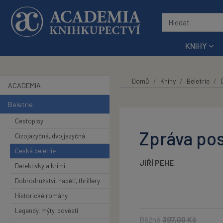
Přeskočit na hlavní obsah
KNIHY
Domů
Knihy
Beletrie
ACADEMIA
Beletrie
Cestopisy
Zpráva pos
Cizojazyčná, dvojjazyčná
Česká beletrie
JIŘÍ PEHE
Detektivky a krimi
Dobrodružství, napětí, thrillery
Historické romány
Legendy, mýty, pověsti
Běžně
397,00
Kč