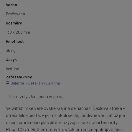
Vazba
Brožovaná
Rozměry
130 x 200 mm
Hmotnost
357 g
Jazyk
čeština
Zařazení knihy
Beletrie
»
Detektivky a krimi
Tři zmizely. Jen jedna ví proč.
Ve wiltshirské venkovské krajině se nachází Ďáblova štreka –
strašidelná cesta, v jejímž okolí se dějí podivné věci, ať už jde
o sérii úmrtí nebo pláč dítěte ozývající se z noční temnoty.
Případ Olivie Rutherfordové je však tím nejznepokojivějším.