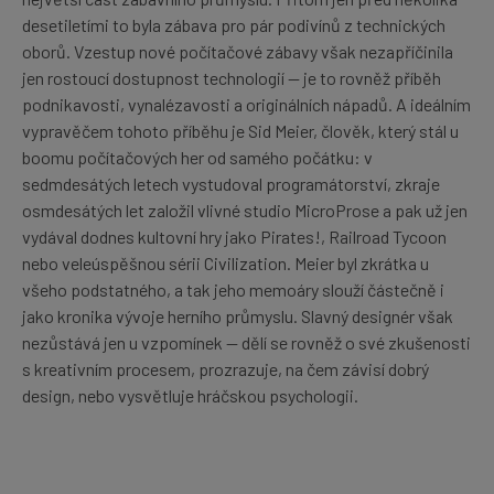
desetiletími to byla zábava pro pár podivínů z technických
oborů. Vzestup nové počítačové zábavy však nezapříčinila
jen rostoucí dostupnost technologií — je to rovněž příběh
podnikavosti, vynalézavosti a originálních nápadů. A ideálním
vypravěčem tohoto příběhu je Sid Meier, člověk, který stál u
boomu počítačových her od samého počátku: v
sedmdesátých letech vystudoval programátorství, zkraje
osmdesátých let založil vlivné studio MicroProse a pak už jen
vydával dodnes kultovní hry jako Pirates!, Railroad Tycoon
nebo veleúspěšnou sérii Civilization. Meier byl zkrátka u
všeho podstatného, a tak jeho memoáry slouží částečně i
jako kronika vývoje herního průmyslu. Slavný designér však
nezůstává jen u vzpomínek — dělí se rovněž o své zkušenosti
s kreativním procesem, prozrazuje, na čem závisí dobrý
design, nebo vysvětluje hráčskou psychologii.