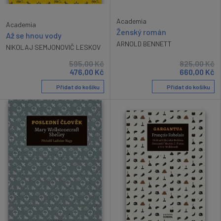
Academia
Academia
Ženský román
Až se hnou vody
ARNOLD BENNETT
NIKOLAJ SEMJONOVIČ LESKOV
595,00
Kč
825,00
Kč
476,00
Kč
660,00
Kč
Přidat do košíku
Přidat do košíku