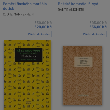
Božská komedie, 2. vyd.
Paměti finského maršála
dotisk
DANTE ALIGHIERI
C. G. E. MANNERHEIM
650,00
Kč
695,00
Kč
520,00
Kč
556,00
Kč
Přidat do košíku
Přidat do košíku