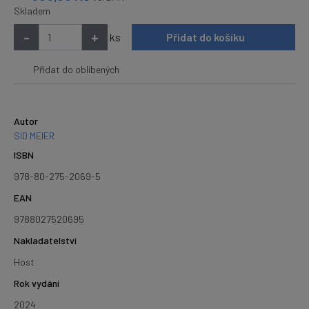
Skladem
-
+
ks
Přidat do košíku
Přidat do oblíbených
Autor
SID MEIER
ISBN
978-80-275-2069-5
EAN
9788027520695
Nakladatelství
Host
Rok vydání
2024