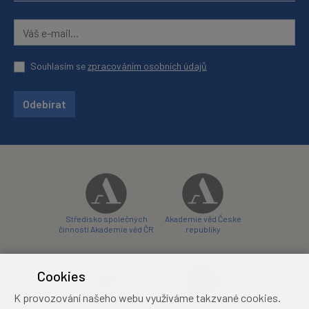
Souhlasím se
zpracováním osobních údajů
Odebírat
Středisko společných
Akademie věd České
činností Akademie věd ČR
republiky
Cookies
K provozování našeho webu využíváme takzvané cookies.
Zámecký hotel Liblice
Zámecký hotel Třešť