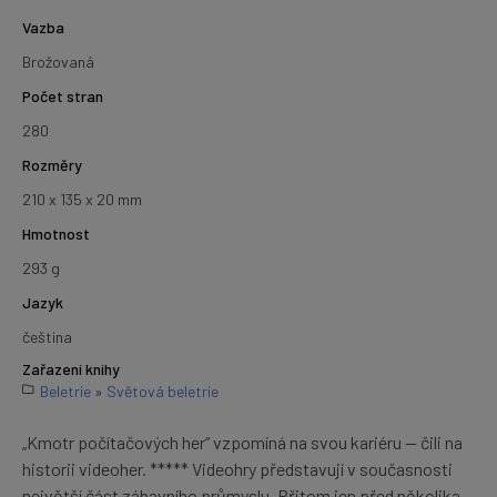
Vazba
Brožovaná
Počet stran
280
Rozměry
210 x 135 x 20 mm
Hmotnost
293 g
Jazyk
čeština
Zařazení knihy
Beletrie
»
Světová beletrie
„Kmotr počítačových her“ vzpomíná na svou kariéru — čili na
historii videoher. ***** Videohry představují v současnosti
největší část zábavního průmyslu. Přitom jen před několika