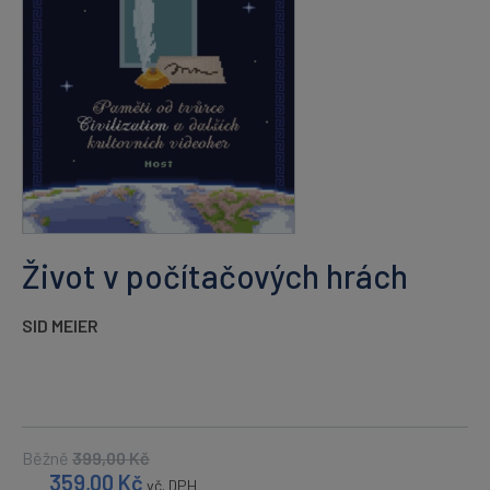
Život v počítačových hrách
SID MEIER
Běžně
399,00
Kč
359,00
Kč
vč. DPH