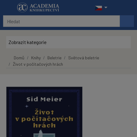
Přeskočit na hlavní obsah
Zobrazit kategorie
Domů
Knihy
Beletrie
Světová beletrie
Život v počítačových hrách