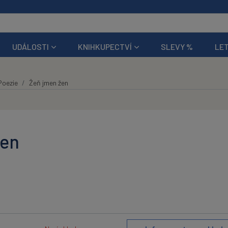
UDÁLOSTI
KNIHKUPECTVÍ
SLEVY %
LET
Poezie
Žeň jmen žen
žen