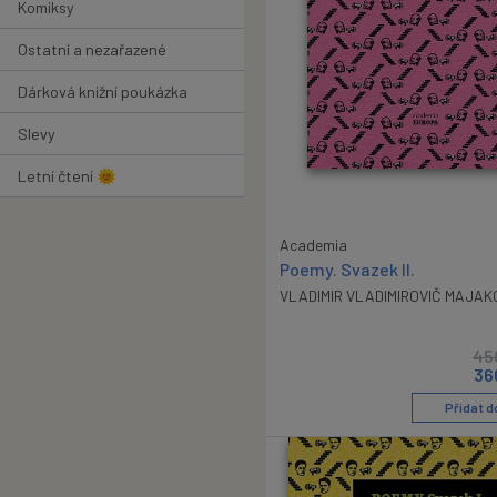
Komiksy
Ostatní a nezařazené
Dárková knižní poukázka
Slevy
Letní čtení 🌞
Academia
Poemy. Svazek II.
VLADIMIR VLADIMIROVIČ MAJAK
45
36
Přidat d