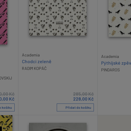
Academia
Academia
Chodci zeleně
Pýthijské zpě
RADIM KOPÁČ
PINDAROS
OVSKIJ
0,00
Kč
285,00
Kč
0,00
Kč
228,00
Kč
o košíku
Přidat do košíku