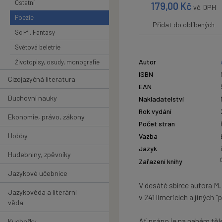
Ostatní
179,00
Kč
vč. DPH
Poezie
Přidat do oblíbených
Sci-fi, Fantasy
Světová beletrie
Autor
Životopisy, osudy, monografie
ISBN
Cizojazyčná literatura
EAN
Duchovní nauky
Nakladatelství
Rok vydání
Ekonomie, právo, zákony
Počet stran
Hobby
Vazba
Jazyk
Hudebniny, zpěvníky
Zařazení knihy
Jazykové učebnice
V desáté sbírce autora 
Jazykověda a literární
v 241 limericích a jiných
věda
Ať psáno je na nahém těl
Kuchařky