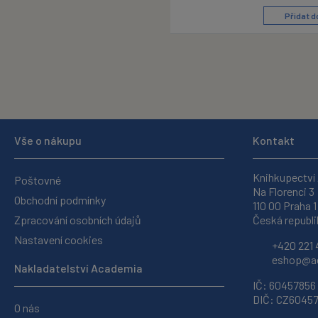
Přidat d
Vše o nákupu
Kontakt
Knihkupectví
Poštovné
Na Florenci 3
Obchodní podmínky
110 00 Praha 1
Zpracování osobních údajů
Česká republi
Nastavení cookies
+420 221 
eshop@ac
Nakladatelství Academia
IČ: 60457856
DIČ: CZ6045
O nás