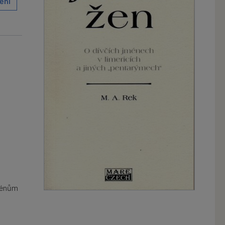
ění
jménům