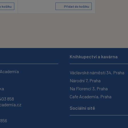
o košíku
Přidat do košíku
Knihkupectví a kavárna
 Academia
Václavské náměstí 34, Praha
Národní 7, Praha
ka
Na Florenci 3, Praha
Cafe Academia, Praha
403 858
ademia.cz
Sociální sítě
7856