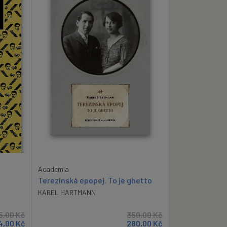
Academia
Terezínská epopej. To je ghetto
KAREL HARTMANN
5,00
Kč
350,00
Kč
4,00
Kč
280,00
Kč