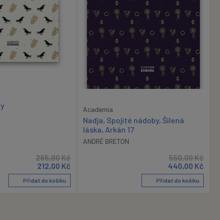
vy
Academia
Nadja, Spojité nádoby, Šílená
láska, Arkán 17
ANDRÉ BRETON
265,00
Kč
550,00
Kč
212,00
Kč
440,00
Kč
Přidat do košíku
Přidat do košíku