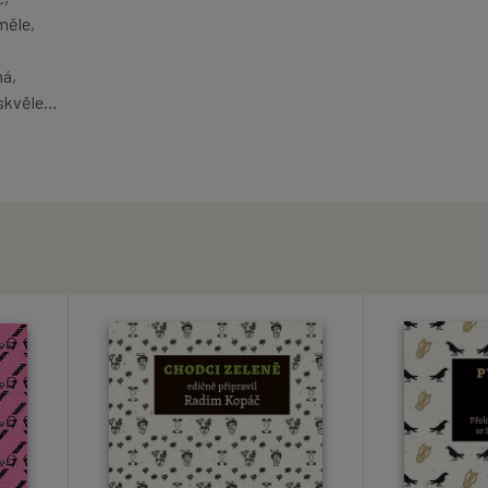
měle,
má,
 skvěle…