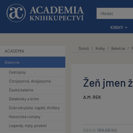
Přeskočit na hlavní obsah
KNIHY
Domů
Knihy
Beletrie
ACADEMIA
Beletrie
Cestopisy
Žeň jmen 
Cizojazyčná, dvojjazyčná
Česká beletrie
A.M. REK
Detektivky a krimi
Dobrodružství, napětí, thrillery
Historické romány
Legendy, mýty, pověsti
Běžně
199,00
Kč