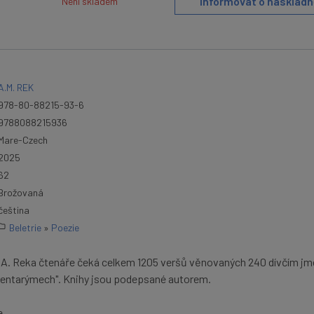
Informovat o naskladn
Není skladem
A.M. REK
978-80-88215-93-6
9788088215936
Mare-Czech
2025
62
Brožovaná
čeština
Beletrie
»
Poezie
M. A. Reka čtenáře čeká celkem 1205 veršů věnovaných 240 dívčím 
 "pentarýmech". Knihy jsou podepsané autorem.
e,