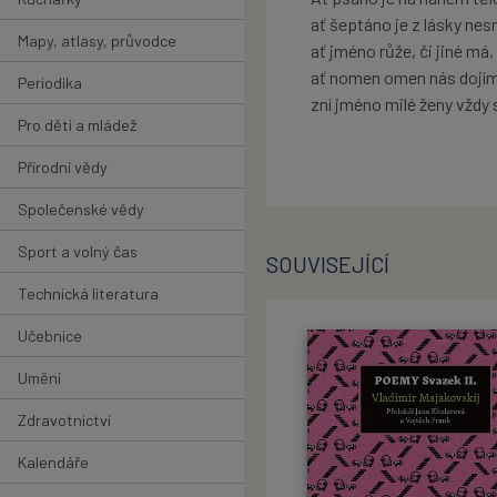
ať šeptáno je z lásky nes
Mapy, atlasy, průvodce
ať jméno růže, či jiné má,
ať nomen omen nás dojí
Periodika
zní jméno milé ženy vždy
Pro děti a mládež
Přírodní vědy
Společenské vědy
Sport a volný čas
SOUVISEJÍCÍ
Technická literatura
Učebnice
Umění
Zdravotnictví
Kalendáře