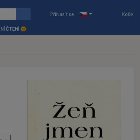
Přihlásit se
Košík
NÍ ČTENÍ 🌞