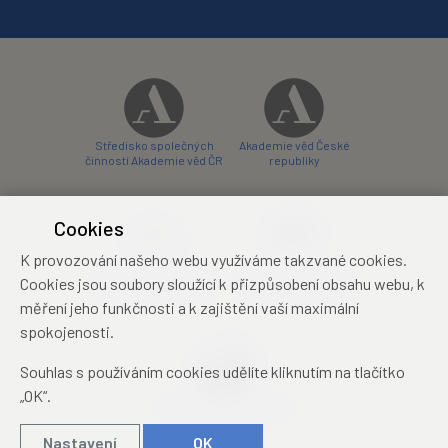
Středisko společných
Akademie věd České
činností Akademie věd ČR
republiky
Cookies
K provozování našeho webu využíváme takzvané cookies.
Zámecký hotel Liblice
Zámecký hotel Třešť
Cookies jsou soubory sloužící k přizpůsobení obsahu webu, k
konferenční centrum
konferenční centrum
měření jeho funkčnosti a k zajištění vaší maximální
spokojenosti.
Souhlas s používáním cookies udělíte kliknutím na tlačítko
„OK“.
Mezinárodní identifikační
průkaz studenta
Nastavení
OK