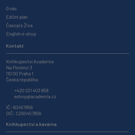
O nás
Ediční plán
Časopis Živa
English e-shop
Kontakt
Knihkupectví Academia
Na Florenci 3
110 00 Praha 1
Česká republika
+420 221 403 858
eshop@academia.cz
IČ: 60457856
DIČ: CZ60457856
Knihkupectví a kavárna