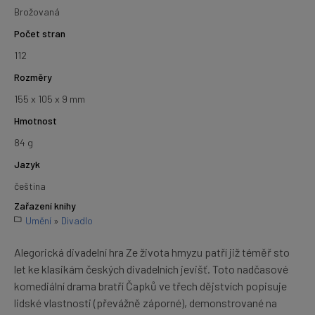
Brožovaná
Počet stran
112
Rozměry
155 x 105 x 9 mm
Hmotnost
84 g
Jazyk
čeština
Zařazení knihy
Umění
»
Divadlo
Alegorická divadelní hra Ze života hmyzu patří již téměř sto
let ke klasikám českých divadelních jevišť. Toto nadčasové
komediální drama bratří Čapků ve třech dějstvích popisuje
lidské vlastnosti (převážně záporné), demonstrované na