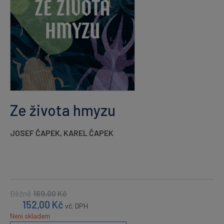
Ze života hmyzu
JOSEF ČAPEK
,
KAREL ČAPEK
Běžně
169,00
Kč
152,00
Kč
vč. DPH
Není skladem