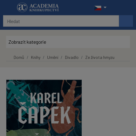
Přeskočit na hlavní obsah
Zobrazit kategorie
Domů
Knihy
Umění
Divadlo
Ze života hmyzu