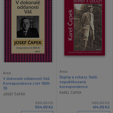
Arsci
Arsci
Dopisy a vzkazy. Další
V dokonalé oddanosti Váš.
nepublikovaná
Korespondence z let 1908-
korespondence
39
KAREL ČAPEK
JOSEF ČAPEK
560,00
Kč
460,00
Kč
504,00
Kč
414,00
Kč