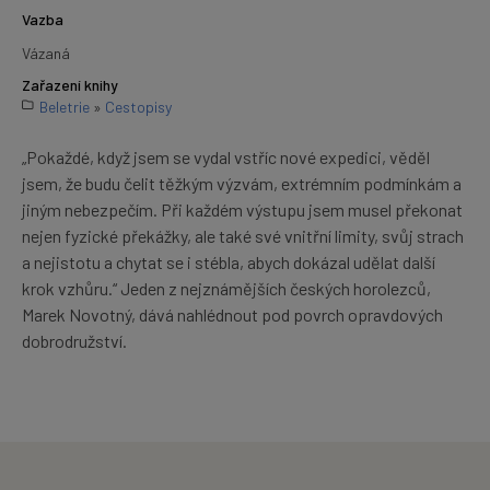
Vazba
Vázaná
Zařazení knihy
Beletrie
»
Cestopisy
„Pokaždé, když jsem se vydal vstříc nové expedici, věděl
jsem, že budu čelit těžkým výzvám, extrémním podmínkám a
jiným nebezpečím. Při každém výstupu jsem musel překonat
nejen fyzické překážky, ale také své vnitřní limity, svůj strach
a nejistotu a chytat se i stébla, abych dokázal udělat další
krok vzhůru.“ Jeden z nejznámějších českých horolezců,
Marek Novotný, dává nahlédnout pod povrch opravdových
dobrodružství.