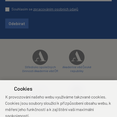
Souhlasím se
zpracováním osobních údajů
Odebírat
Středisko společných
Akademie věd České
činností Akademie věd ČR
republiky
Cookies
K provozování našeho webu využíváme takzvané cookies.
Zámecký hotel Liblice
Zámecký hotel Třešť
Cookies jsou soubory sloužící k přizpůsobení obsahu webu, k
konferenční centrum
konferenční centrum
měření jeho funkčnosti a k zajištění vaší maximální
spokojenosti.