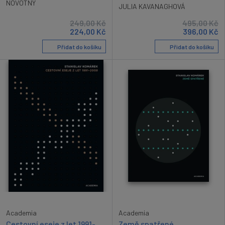
NOVOTNÝ
JULIA KAVANAGHOVÁ
249,00
Kč
495,00
Kč
224,00
Kč
396,00
Kč
Přidat do košíku
Přidat do košíku
Academia
Academia
Cestovní eseje z let 1991-
Země spatřené