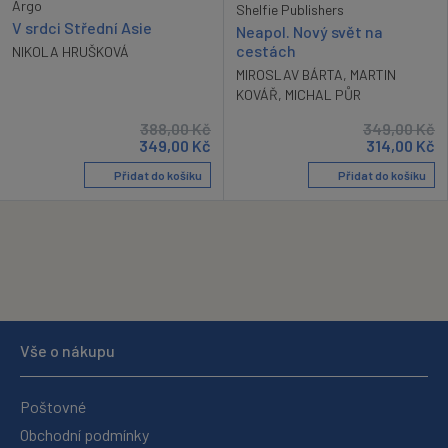
Argo
Shelfie Publishers
V srdci Střední Asie
Neapol. Nový svět na
cestách
NIKOLA HRUŠKOVÁ
MIROSLAV BÁRTA
,
MARTIN
KOVÁŘ
,
MICHAL PŮR
388,00
Kč
349,00
Kč
349,00
Kč
314,00
Kč
Přidat do košíku
Přidat do košíku
Vše o nákupu
Poštovné
Obchodní podmínky