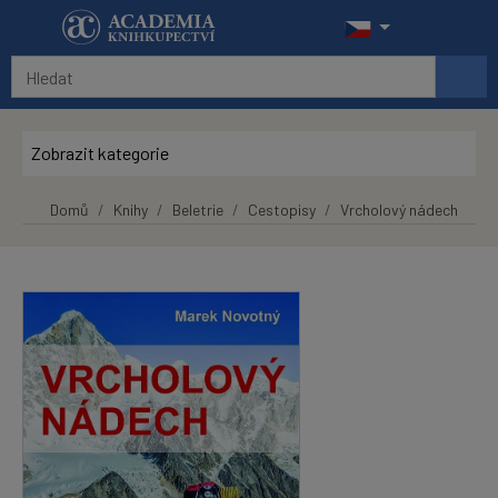
Přeskočit na hlavní obsah
Zobrazit kategorie
Domů
Knihy
Beletrie
Cestopisy
Vrcholový nádech