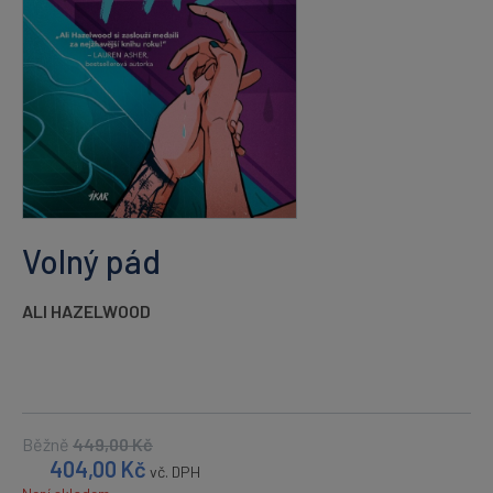
Volný pád
ALI HAZELWOOD
Běžně
449,00
Kč
404,00
Kč
vč. DPH