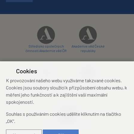
Středisko společných
Akademie věd České
činností Akademie věd ČR
republiky
Cookies
K provozování našeho webu využíváme takzvané cookies.
Zámecký hotel Liblice
Zámecký hotel Třešť
Cookies jsou soubory sloužící k přizpůsobení obsahu webu, k
konferenční centrum
konferenční centrum
měření jeho funkčnosti a k zajištění vaší maximální
spokojenosti.
Souhlas s používáním cookies udělíte kliknutím na tlačítko
„OK“.
Mezinárodní identifikační
průkaz studenta