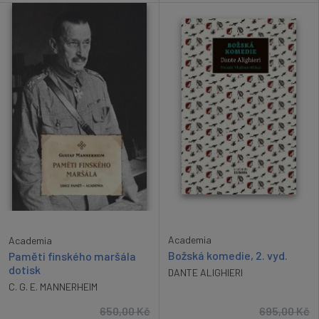
Academia
Academia
Božská komedie, 2. vyd.
Paměti finského maršála
dotisk
DANTE ALIGHIERI
C. G. E. MANNERHEIM
650,00
Kč
695,00
Kč