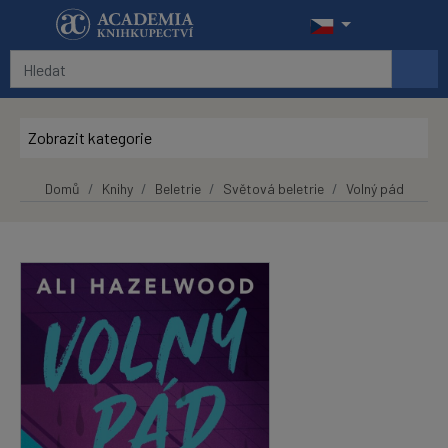
Přeskočit na hlavní obsah
Zobrazit kategorie
Domů
Knihy
Beletrie
Světová beletrie
Volný pád