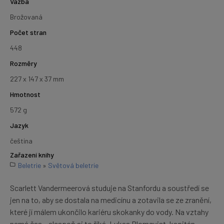
Vazba
Brožovaná
Počet stran
448
Rozměry
227 x 147 x 37 mm
Hmotnost
572 g
Jazyk
čeština
Zařazení knihy
Beletrie
»
Světová beletrie
Scarlett Vandermeerová studuje na Stanfordu a soustředí se
jen na to, aby se dostala na medicínu a zotavila se ze zranění,
které jí málem ukončilo kariéru skokanky do vody. Na vztahy
nemá čas – alespoň si to říká. Lukas Blomqvist, kapitán