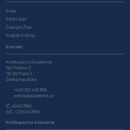
O nás
Ediční plán
Časopis Živa
English e-shop
Kontakt
Knihkupectví Academia
Na Florenci 3
110 00 Praha 1
Česká republika
+420 221 403 858
eshop@academia.cz
IČ: 60457856
DIČ: CZ60457856
Knihkupectví a kavárna