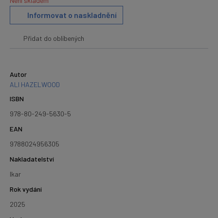
Není skladem
Informovat o naskladnění
Přidat do oblíbených
Autor
ALI HAZELWOOD
ISBN
978-80-249-5630-5
EAN
9788024956305
Nakladatelství
Ikar
Rok vydání
2025