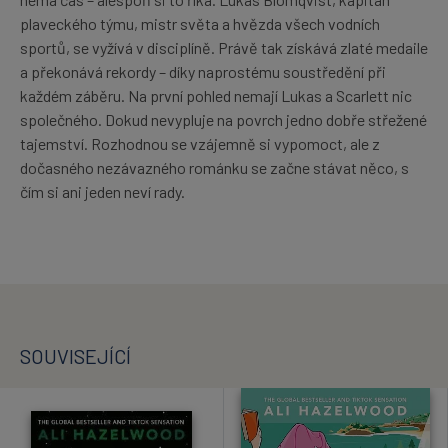
plaveckého týmu, mistr světa a hvězda všech vodních
sportů, se vyžívá v disciplíně. Právě tak získává zlaté medaile
a překonává rekordy – díky naprostému soustředění při
každém záběru. Na první pohled nemají Lukas a Scarlett nic
společného. Dokud nevypluje na povrch jedno dobře střežené
tajemství. Rozhodnou se vzájemně si vypomoct, ale z
dočasného nezávazného románku se začne stávat něco, s
čím si ani jeden neví rady.
SOUVISEJÍCÍ