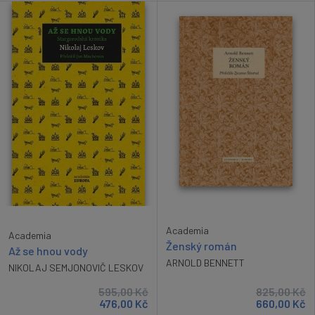
Academia
Academia
Ženský román
Až se hnou vody
ARNOLD BENNETT
NIKOLAJ SEMJONOVIČ LESKOV
595,00
Kč
825,00
Kč
476,00
Kč
660,00
Kč