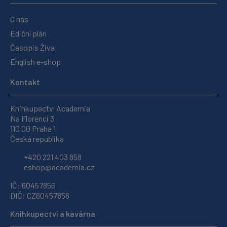
O nás
Ediční plán
Časopis Živa
English e-shop
Kontakt
Knihkupectví Academia
Na Florenci 3
110 00 Praha 1
Česká republika
+420 221 403 858
eshop@academia.cz
IČ: 60457856
DIČ: CZ60457856
Knihkupectví a kavárna