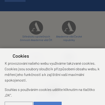
Středisko společných
Akademie věd České
činností Akademie věd ČR
republiky
Cookies
K provozování našeho webu využíváme takzvané cookies.
Zámecký hotel Liblice
Zámecký hotel Třešť
Cookies jsou soubory sloužící k přizpůsobení obsahu webu, k
konferenční centrum
konferenční centrum
měření jeho funkčnosti a k zajištění vaší maximální
spokojenosti.
Souhlas s používáním cookies udělíte kliknutím na tlačítko
„OK“.
Mezinárodní identifikační
průkaz studenta