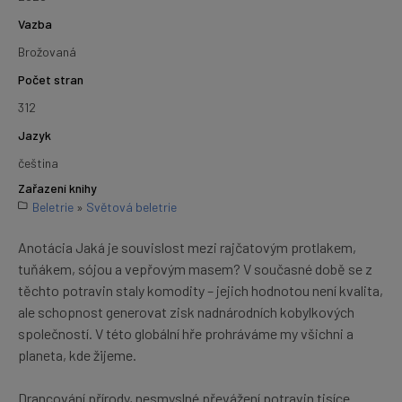
Vazba
Brožovaná
Počet stran
312
Jazyk
čeština
Zařazení knihy
Beletrie
»
Světová beletrie
Anotácia Jaká je souvislost mezi rajčatovým protlakem,
tuňákem, sójou a vepřovým masem? V současné době se z
těchto potravin staly komodity – jejich hodnotou není kvalita,
ale schopnost generovat zisk nadnárodních kobylkových
společností. V této globální hře prohráváme my všichni a
planeta, kde žijeme.
Drancování přírody, nesmyslné převážení potravin tisíce