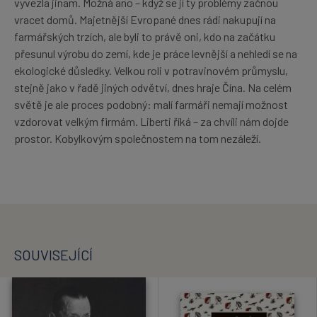
vyvezla jinam. Možná ano – když se jí ty problémy začnou
vracet domů. Majetnější Evropané dnes rádi nakupují na
farmářských trzích, ale byli to právě oni, kdo na začátku
přesunul výrobu do zemí, kde je práce levnější a nehledí se na
ekologické důsledky. Velkou roli v potravinovém průmyslu,
stejně jako v řadě jiných odvětví, dnes hraje Čína. Na celém
světě je ale proces podobný: malí farmáři nemají možnost
vzdorovat velkým firmám. Liberti říká – za chvíli nám dojde
prostor. Kobylkovým společnostem na tom nezáleží.
SOUVISEJÍCÍ