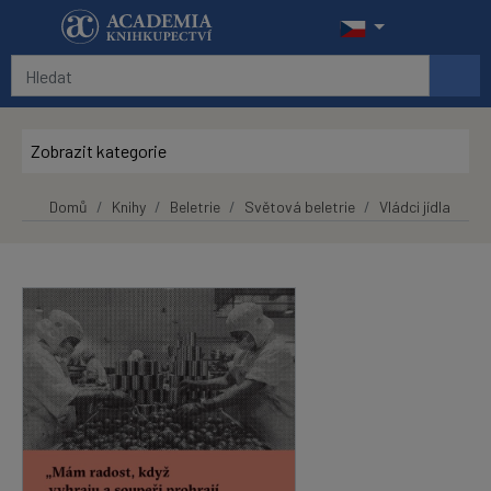
Přeskočit na hlavní obsah
Zobrazit kategorie
Domů
Knihy
Beletrie
Světová beletrie
Vládci jídla