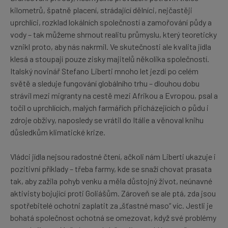
kilometrů, špatně placení, strádající dělníci, nejčastěji
uprchlíci, rozklad lokálních společností a zamořování půdy a
vody – tak můžeme shrnout realitu průmyslu, který teoreticky
vznikl proto, aby nás nakrmil. Ve skutečnosti ale kvalita jídla
klesá a stoupají pouze zisky majitelů několika společností.
Italský novinář Stefano Liberti mnoho let jezdí po celém
světě a sleduje fungování globálního trhu – dlouhou dobu
strávil mezi migranty na cestě mezi Afrikou a Evropou, psal a
točil o uprchlících, malých farmářích přicházejících o půdu i
zdroje obživy, naposledy se vrátil do Itálie a věnoval knihu
důsledkům klimatické krize.
Vládci jídla nejsou radostné čtení, ačkoli nám Liberti ukazuje i
pozitivní příklady – třeba farmy, kde se snaží chovat prasata
tak, aby zažila pohyb venku a měla důstojný život, neúnavné
aktivisty bojující proti Goliášům. Zároveň se ale ptá, zda jsou
spotřebitelé ochotni zaplatit za „šťastné maso“ víc. Jestli je
bohatá společnost ochotná se omezovat, když své problémy