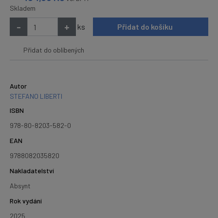
Skladem
-
+
ks
Přidat do košíku
Přidat do oblíbených
Autor
STEFANO LIBERTI
ISBN
978-80-8203-582-0
EAN
9788082035820
Nakladatelství
Absynt
Rok vydání
2025