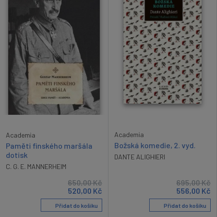
Academia
Academia
Božská komedie, 2. vyd.
Paměti finského maršála
dotisk
DANTE ALIGHIERI
C. G. E. MANNERHEIM
650,00
Kč
695,00
Kč
520,00
Kč
556,00
Kč
Přidat do košíku
Přidat do košíku