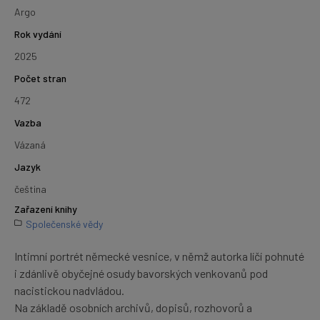
Argo
Rok vydání
2025
Počet stran
472
Vazba
Vázaná
Jazyk
čeština
Zařazení knihy
Společenské vědy
Intimní portrét německé vesnice, v němž autorka líčí pohnuté
i zdánlivě obyčejné osudy bavorských venkovanů pod
nacistickou nadvládou.
Na základě osobních archivů, dopisů, rozhovorů a