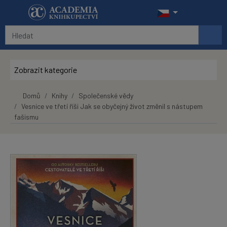
Přeskočit na hlavní obsah
Zobrazit kategorie
Domů
Knihy
Společenské vědy
Vesnice ve třetí říši Jak se obyčejný život změnil s nástupem
fašismu