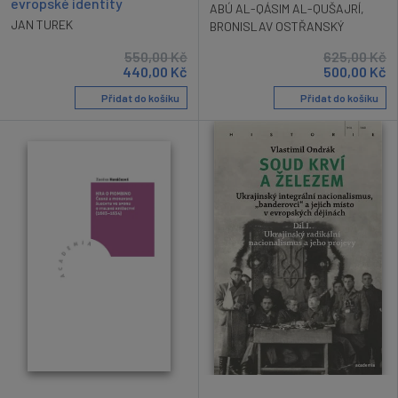
evropské identity
ABÚ AL-QÁSIM AL-QUŠAJRÍ
,
JAN TUREK
BRONISLAV OSTŘANSKÝ
550,00
Kč
625,00
Kč
440,00
Kč
500,00
Kč
Přidat do košíku
Přidat do košíku