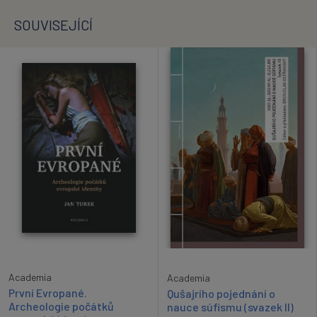
SOUVISEJÍCÍ
Academia
Academia
První Evropané.
Qušajrího pojednání o
Archeologie počátků
nauce súfismu (svazek II)