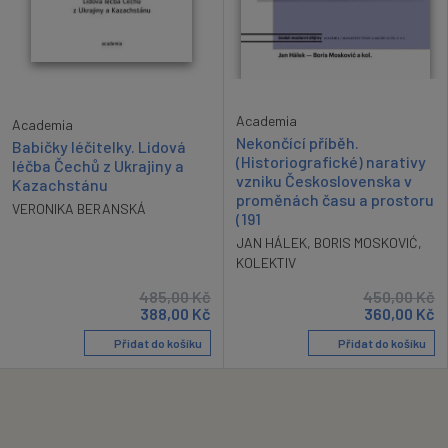
Academia
Academia
Nekončící příběh.
Babičky léčitelky. Lidová
(Historiografické) narativy
léčba Čechů z Ukrajiny a
vzniku Československa v
Kazachstánu
proměnách času a prostoru
VERONIKA BERANSKÁ
(191
JAN HÁLEK
,
BORIS MOSKOVIĆ
,
KOLEKTIV
485,00
Kč
450,00
Kč
388,00
Kč
360,00
Kč
Přidat do košíku
Přidat do košíku