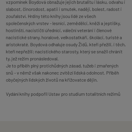
vzpomínek Boydová obnažuje jejich brutalitu i lásku, odvahu i
slabost, činorodost, apatii i smutek, naději, bolest, radost i
zoufalství. Hrdiny této knihy jsou lidé ze všech
společenských vrstev - lesníci, zemědělci, kněží a jeptišky,
hostinští, nacističtí úředníci, váleční veteráni i členové
nacistické strany, horalové, velkostatkáři, školáci, turisté a
aristokraté. Boydová odhaluje osudy Židů, kteří přežili, i těch,
kteří nepřežili; nacistického starosty, který se snažil chránit
ty, jež režim pronásledoval.
Je to příběh plný protichůdných zásad, tužeb i zmařených
snů - v němž však nakonec zvítězí lidská odolnost. Příběh
obyčejných lidských životů na křižovatce dějin.
Vydání knihy podpořil Ustav pro studium totalitních režimů