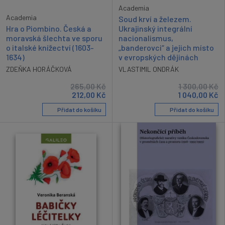
Academia
Academia
Soud krví a železem.
Hra o Piombino. Česká a
Ukrajinský integrální
moravská šlechta ve sporu
nacionalismus,
o italské knížectví (1603-
„banderovci“ a jejich místo
1634)
v evropských dějinách
ZDEŇKA HORÁČKOVÁ
VLASTIMIL ONDRÁK
265,00
Kč
1 300,00
Kč
212,00
Kč
1 040,00
Kč
Přidat do košíku
Přidat do košíku