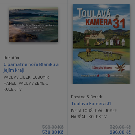
Dokořán
O památné hoře Blaníku a
jejím kraji
VÁCLAV CÍLEK
,
LUBOMÍR
HANEL
,
VÁCLAV ZEMEK
,
KOLEKTIV
Freytag & Berndt
Toulavá kamera 31
IVETA TOUŠLOVÁ
,
JOSEF
MARŠAL
,
KOLEKTIV
599,00
Kč
329,00
Kč
539,00
Kč
296,00
Kč