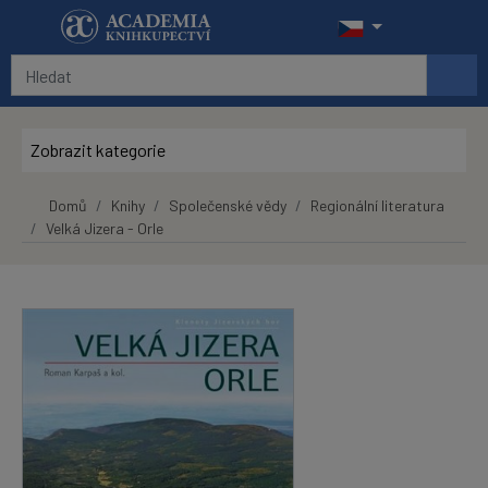
Přeskočit na hlavní obsah
Zobrazit kategorie
Domů
Knihy
Společenské vědy
Regionální literatura
Velká Jizera - Orle