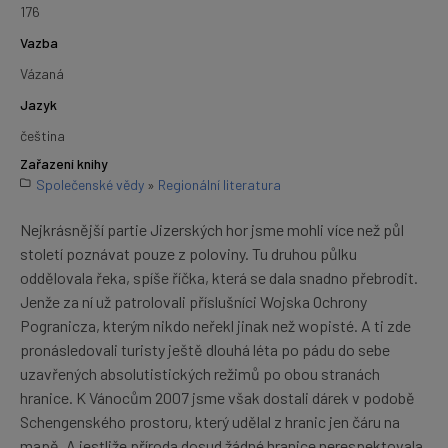
176
Vazba
Vázaná
Jazyk
čeština
Zařazení knihy
Společenské vědy
»
Regionální literatura
Nejkrásnější partie Jizerských hor jsme mohli více než půl
století poznávat pouze z poloviny. Tu druhou půlku
oddělovala řeka, spíše říčka, která se dala snadno přebrodit.
Jenže za ní už patrolovali příslušníci Wojska Ochrony
Pogranicza, kterým nikdo neřekl jinak než wopisté. A ti zde
pronásledovali turisty ještě dlouhá léta po pádu do sebe
uzavřených absolutistických režimů po obou stranách
hranice. K Vánocům 2007 jsme však dostali dárek v podobě
Schengenského prostoru, který udělal z hranic jen čáru na
mapě. A jestliže příroda dosud žádné hranice nerespektovala,