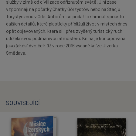
služby v zimě od civilizace odříznutém světě. Jiní zase
vzpomínají na počátky Chatky Górzystów nebo na Stacju
Turystycznou v Orle. Autorům se podařilo shrnout spoustu
dalších detailů, které plasticky přibližují život v místech dnes
opět objevovaných, která si i přes zvýšený turistický ruch
udržela svou podmanivou atmosféru. Kniha je koncipována
jako jakési dvojče k již v roce 2016 vydané knize Jizerka -
Smědava.
SOUVISEJÍCÍ