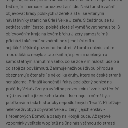
teď se jimi nemuseli omezovat ani lidé. Naši turisté začali
objevovat krásy polských Jizerek a stali se vítanými
návštěvníky stanic na Orle i Velké Jizeře. S češtinou se tu
setkáte velmi často, polské złoté si vyměňovat nemusíte. S
objevováním kraje na levém břehu Jizery samozřejmě
přichází také chuť seznámit se s jeho historií a
nejdůležitějšími pozoruhodnostmi. V tomto ohledu zatím
moc uděláno nebylo a tato kniha je prvním uceleným a
samostatným shrnutím všeho, co se zde v minulosti událo a
co stojí za povšimnutí. Zahrnuje neživou i živou přírodu a
obeznamuje čtenáře i s několika druhy, které na české straně
nenajdeme. Přináší konečně i fakty podložený pohled na
počátky Velké Jizery a uvádí na pravou míru i vznik až téměř
mýtizovaného jizerského kruhu - Iserringu, o němž byla
publikována řada historicky nepodložených "teorií". Přibližuje
nelehké živobytí obyvatel Velké Jizery i jejích enkláv -
Hřebenových Domků a osady na Kobylí louce. Až syrové
vzpomínky velitele wopistů na Orle nás vtáhnou do strastí