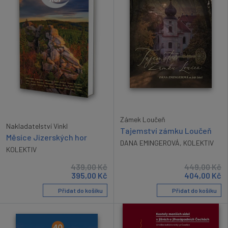
Zámek Loučeň
Nakladatelství Vinkl
Tajemství zámku Loučeň
Měsíce Jizerských hor
DANA EMINGEROVÁ
,
KOLEKTIV
KOLEKTIV
439,00
Kč
449,00
Kč
395,00
Kč
404,00
Kč
Přidat do košíku
Přidat do košíku