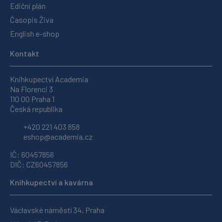
Ediční plán
Časopis Živa
English e-shop
Kontakt
Knihkupectví Academia
Na Florenci 3
110 00 Praha 1
Česká republika
+420 221 403 858
eshop@academia.cz
IČ: 60457856
DIČ: CZ60457856
Knihkupectví a kavárna
Václavské náměstí 34, Praha