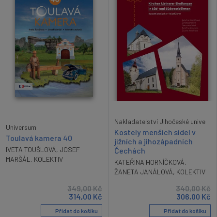
Nakladatelství Jihočeské unive
Universum
Kostely menších sídel v
Toulavá kamera 40
jižních a jihozápadních
IVETA TOUŠLOVÁ
,
JOSEF
Čechách
MARŠÁL
,
KOLEKTIV
KATEŘINA HORNÍČKOVÁ
,
ŽANETA JANÁLOVÁ
,
KOLEKTIV
349,00
Kč
340,00
Kč
314,00
Kč
306,00
Kč
Přidat do košíku
Přidat do košíku