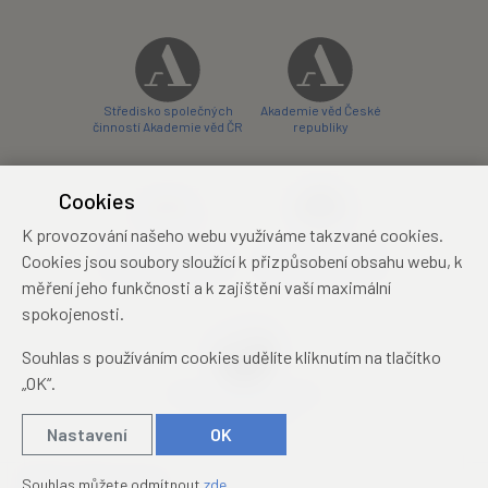
Středisko společných
Akademie věd České
činností Akademie věd ČR
republiky
Cookies
K provozování našeho webu využíváme takzvané cookies.
Zámecký hotel Liblice
Zámecký hotel Třešť
Cookies jsou soubory sloužící k přizpůsobení obsahu webu, k
konferenční centrum
konferenční centrum
měření jeho funkčnosti a k zajištění vaší maximální
spokojenosti.
Souhlas s používáním cookies udělíte kliknutím na tlačítko
„OK“.
Mezinárodní identifikační
průkaz studenta
Nastavení
OK
© 2019 – 2026
Academia
Souhlas můžete odmítnout
zde